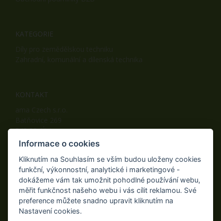
KATEGORIE
Díly pro zemědělskou techniku
Zahradní, komunální a dílenská technika
KONTAKT
ama Czech s.r.o.
Batňovice 269
542 32, Úpice
Telefon: +420 498 100 050
Informace o cookies
Mobil: +420 739 452 092
Kliknutím na Souhlasím se vším budou uloženy cookies
Fax: +420 498 100 051
funkční, výkonnostní, analytické i marketingové -
E-mail:
info@ama-zahrada.cz
dokážeme vám tak umožnit pohodlné používání webu,
Web:
www.ama-zahrada.cz
měřit funkčnost našeho webu i vás cílit reklamou. Své
preference můžete snadno upravit kliknutím na
Nastavení cookies.
NAJDETE NÁS TAKÉ NA: