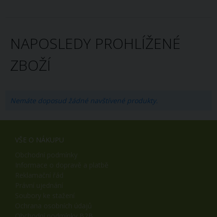
NAPOSLEDY PROHLÍŽENÉ
ZBOŽÍ
Nemáte doposud žádné navštívené produkty.
VŠE O NÁKUPU
Obchodní podmínky
Informace o dopravě a platbě
Reklamační řád
Právní ujednání
Soubory ke stažení
Ochrana osobních údajů
Obchodní podmínky B2B