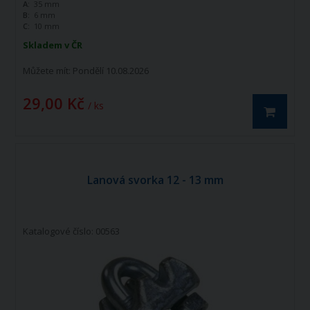
A:
35 mm
B:
6 mm
C:
10 mm
Skladem v ČR
Můžete mít:
Pondělí 10.08.2026
29,00 Kč
/ ks
Lanová svorka 12 - 13 mm
Katalogové číslo: 00563