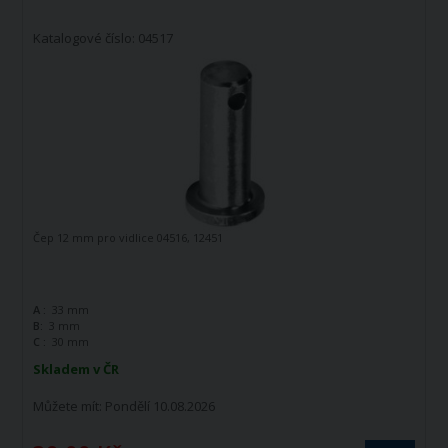
Katalogové číslo: 04517
Čep 12 mm pro vidlice 04516, 12451
A :
33 mm
B:
3 mm
C :
30 mm
Skladem v ČR
Můžete mít:
Pondělí 10.08.2026