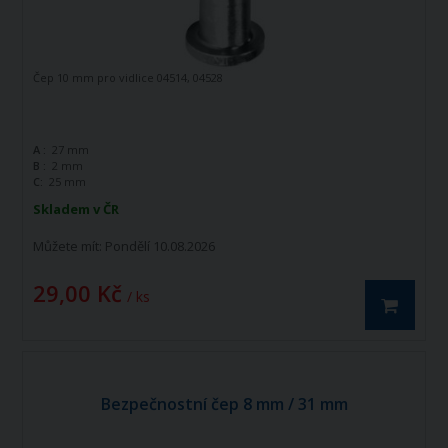
Čep 10 mm pro vidlice 04514, 04528
A :
27 mm
B :
2 mm
C:
25 mm
Skladem v ČR
Můžete mít:
Pondělí 10.08.2026
29,00 Kč
/ ks
Bezpečnostní čep 8 mm / 31 mm