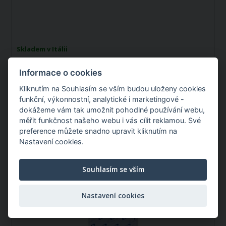
Skladem v Itálii
Můžete mít:
Pondělí 07.09.2026
Informace o cookies
59,00 Kč
Kliknutím na Souhlasím se vším budou uloženy cookies
/ ks
funkční, výkonnostní, analytické i marketingové -
dokážeme vám tak umožnit pohodlné používání webu,
měřit funkčnost našeho webu i vás cílit reklamou. Své
preference můžete snadno upravit kliknutím na
Nastavení cookies.
Bezpečnostní čep 8mm/31mm - blistr 2 ks
Souhlasím se vším
Katalogové číslo: 04521C
Nastavení cookies