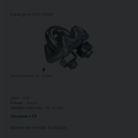
Katalogové číslo: 00565
Lanová svorka 14 - 15 mm
Závit:
10 M
Průměr:
14 mm
Tloušťka materiálu:
14 - 15 mm
Skladem v ČR
Můžete mít:
Pondělí 10.08.2026