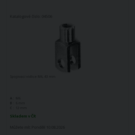
Katalogové číslo: 04506
Spojovací vidlice M6, 43 mm
A :
M6
B :
6 mm
C :
12 mm
Skladem v ČR
Můžete mít:
Pondělí 10.08.2026