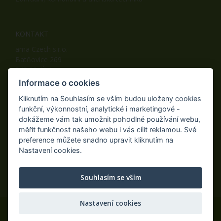
KONTAKT
ama Czech s.r.o.
Batňovice 269
542 32, Úpice
Telefon: +420 498 100 050
Informace o cookies
Mobil: +420 739 452 092
Kliknutím na Souhlasím se vším budou uloženy cookies
Fax: +420 498 100 051
funkční, výkonnostní, analytické i marketingové -
E-mail:
info@ama-zahrada.cz
dokážeme vám tak umožnit pohodlné používání webu,
Web:
www.ama-zahrada.cz
měřit funkčnost našeho webu i vás cílit reklamou. Své
preference můžete snadno upravit kliknutím na
Nastavení cookies.
NAJDETE NÁS TAKÉ NA:
Souhlasím se vším
Nastavení cookies
© 2020 ama Czech s.r.o., Všechna práva vyhrazena.
Eshop na míru
AiShop