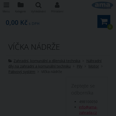
Menu
Kategorie
Vyhledávání
Přihlášení
0,00 Kč
s DPH
0
VÍČKA NÁDRŽE
Zahradní, komunální a dílenská technika
Náhradní
díly na zahradní a komunální techniku
Pily
Motor
Palivový systém
Víčka nádrže
Zeptejte se
odborníka
498100050
info@ama-
zahrada.cz