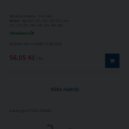
Výrobce motoru:
Oleo Mac
Model:
Agristar, 251, 252, 254, 261, 264,
271, 272, 281, 284, 350, 355, 481, 482
Typ:
Benzínové
Skladem v ČR
Můžete mít:
Pondělí 10.08.2026
56,05 Kč
/ ks
Víčko nádrže
Katalogové číslo: F03463