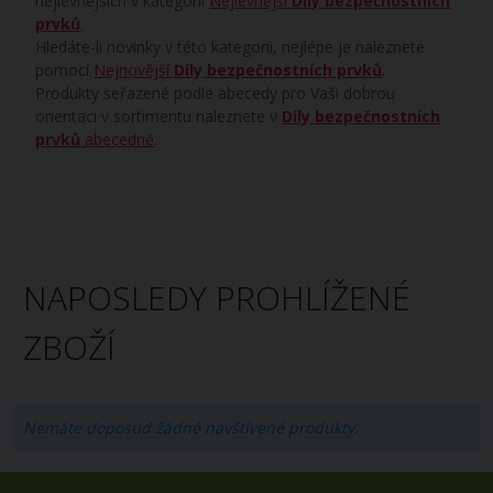
nejlevnějších v kategorii
Nejlevnější
Díly bezpečnostních
prvků
.
Hledáte-li novinky v této kategorii, nejlépe je naleznete
pomocí
Nejnovější
Díly bezpečnostních prvků
.
Produkty seřazené podle abecedy pro Vaši dobrou
orientaci v sortimentu naleznete v
Díly bezpečnostních
prvků
abecedně
.
NAPOSLEDY PROHLÍŽENÉ
ZBOŽÍ
Nemáte doposud žádné navštívené produkty.