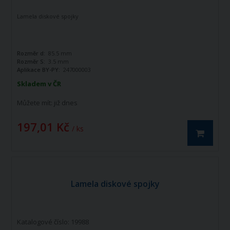
Lamela diskové spojky
Rozměr d:
85.5 mm
Rozměr S:
3.5 mm
Aplikace BY-PY:
247000003
Skladem v ČR
Můžete mít:
již dnes
197,01 Kč
/ ks
Lamela diskové spojky
Katalogové číslo: 19988