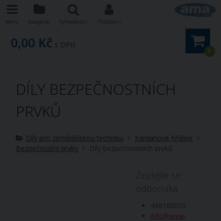
Menu
Kategorie
Vyhledávání
Přihlášení
0,00 Kč
s DPH
0
DÍLY BEZPEČNOSTNÍCH
PRVKŮ
Díly pro zemědělskou techniku
Kardanové hřídele
Bezpečnostní prvky
Díly bezpečnostních prvků
Zeptejte se
odborníka
498100050
info@ama-