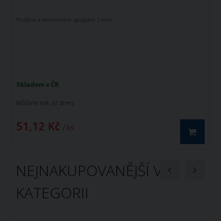
Pružina k lamelovým spojkám 7 mm
Skladem v ČR
Můžete mít:
již dnes
51,12 Kč
/ ks
NEJNAKUPOVANĚJŠÍ V
KATEGORII