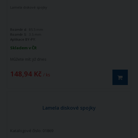
Lamela diskové spojky
Rozměr d:
85.5 mm
Rozměr S:
3.5 mm
Aplikace BY-PY:
247000004,247006251R08,38.03.01
Skladem v ČR
Můžete mít:
již dnes
148,94 Kč
/ ks
Lamela diskové spojky
Katalogové číslo: 01869