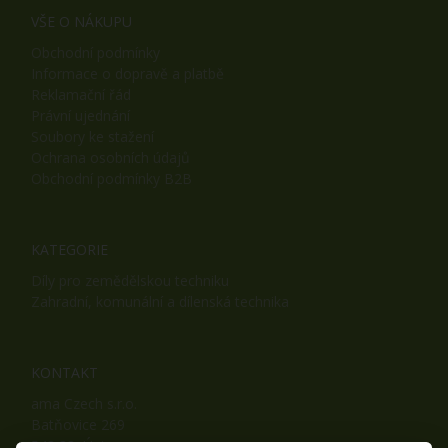
VŠE O NÁKUPU
Obchodní podmínky
Informace o dopravě a platbě
Reklamační řád
Právní ujednání
Soubory ke stažení
Ochrana osobních údajů
Obchodní podmínky B2B
KATEGORIE
Díly pro zemědělskou techniku
Zahradní, komunální a dílenská technika
KONTAKT
ama Czech s.r.o.
Batňovice 269
542 32, Úpice