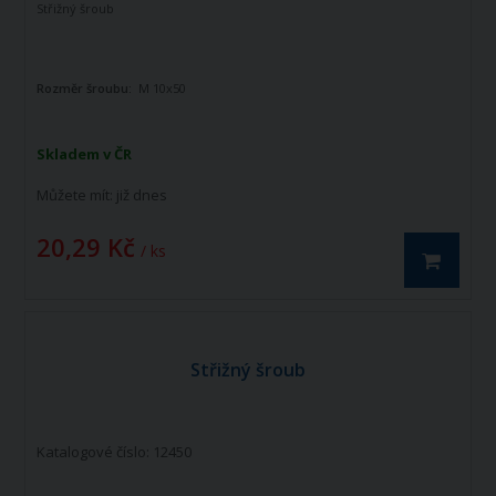
Střižný šroub
Rozměr šroubu:
M 10x50
Skladem v ČR
Můžete mít:
již dnes
20,29 Kč
/ ks
Střižný šroub
Katalogové číslo: 12450