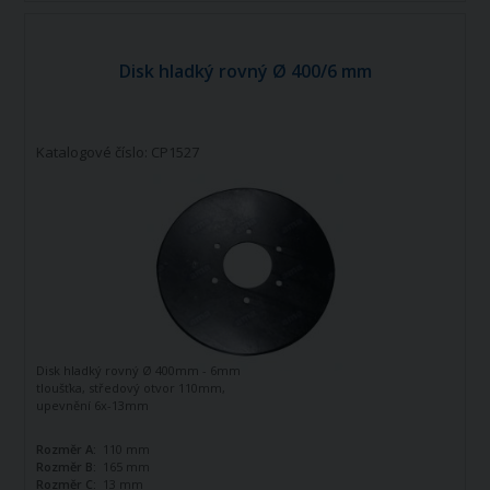
Disk hladký rovný Ø 400/6 mm
Katalogové číslo: CP1527
Disk hladký rovný Ø 400mm - 6mm
tloušťka, středový otvor 110mm,
upevnění 6x-13mm
Rozměr A:
110 mm
Rozměr B:
165 mm
Rozměr C:
13 mm