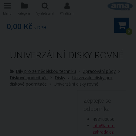
Menu
Kategorie
Vyhledávání
Přihlášení
0,00 Kč
s DPH
0
UNIVERZÁLNÍ DISKY ROVNÉ
Díly pro zemědělskou techniku
Zpracování půdy
Diskové podmítače
Disky
Univerzální disky pro
diskové podmítače
Univerzální disky rovné
Zeptejte se
odborníka
498100050
info@ama-
zahrada.cz