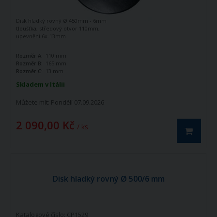
Disk hladký rovný Ø 450mm - 6mm
tloušťka, středový otvor 110mm,
upevnění 6x-13mm
Rozměr A:
110 mm
Rozměr B:
165 mm
Rozměr C:
13 mm
Skladem v Itálii
Můžete mít:
Pondělí 07.09.2026
2 090,00 Kč
/ ks
Disk hladký rovný Ø 500/6 mm
Katalogové číslo: CP1529