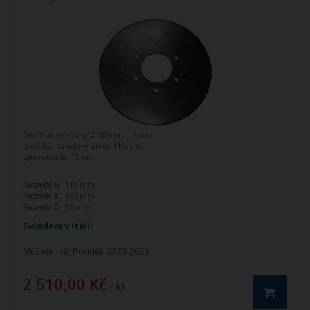
Disk hladký rovný Ø 500mm - 6mm
tloušťka, středový otvor 110mm,
upevnění 6x-13mm
Rozměr A:
110 mm
Rozměr B:
165 mm
Rozměr C:
13 mm
Skladem v Itálii
Můžete mít:
Pondělí 07.09.2026
2 510,00 Kč
/ ks