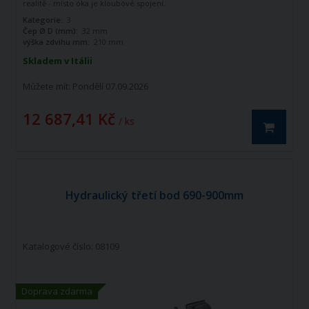
realitě - místo oka je kloubové spojení.
Kategorie:
3
Čep Ø D (mm):
32 mm
výška zdvihu mm:
210 mm
Skladem v Itálii
Můžete mít:
Pondělí 07.09.2026
12 687,41 Kč
/ ks
Hydraulický třetí bod 690-900mm
Katalogové číslo: 08109
Doprava zdarma