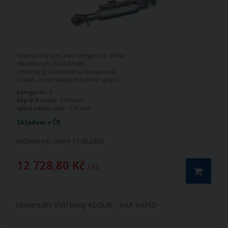
Hydraulický třetí bod kategorie 2, délka
690-900 mm, KLOUB/HÁK.
Obrázek je ilustrativní a neodpovídá
realitě - místo oka je kloubové spojení.
Kategorie:
2
Čep Ø D (mm):
25,4 mm
výška zdvihu mm:
210 mm
Skladem v ČR
Můžete mít:
Úterý 11.08.2026
12 728,80 Kč
/ ks
Universální třetí body KLOUB - HÁK RAPID