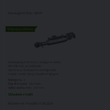
Katalogové číslo: 08107
Doprava zdarma
Hydraulický třetí bod 2. kategorie, délka
640-850 mm, KLOUB/HÁK.
Obrázek je ilustrativní a neodpovídá
realitě - místo oka je kloubové spojení.
Kategorie:
2
Čep Ø D (mm):
25,4 mm
výška zdvihu mm:
210 mm
Skladem v Itálii
Můžete mít:
Pondělí 07.09.2026