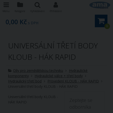
Menu
Kategorie
Vyhledávání
Přihlášení
0,00 Kč
s DPH
0
UNIVERSÁLNÍ TŘETÍ BODY
KLOUB - HÁK RAPID
Díly pro zemědělskou techniku
Hydraulické
komponenty
Hydraulické válce + třetí body
Hydraulický třetí bod
Provedení KLOUB - HÁK RAPID
Universální třetí body KLOUB - HÁK RAPID
Universální třetí body KLOUB -
Zeptejte se
HÁK RAPID
odborníka