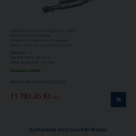
Hydraulický třetí bod kategorie 2, délka
670-880 mm, KLOUB/HÁK.
Obrázek je ilustrativní a neodpovídá
realitě - místo oka je kloubové spojení.
Kategorie:
2
Čep Ø D (mm):
25,4 mm
výška zdvihu mm:
210 mm
Skladem v Itálii
Můžete mít:
Pondělí 07.09.2026
11 783,45 Kč
/ ks
Hydraulický třetí bod 640-850mm