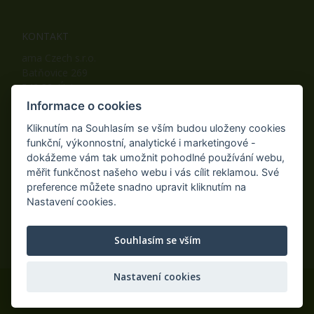
KONTAKT
ama Czech s.r.o.
Batňovice 269
542 32, Úpice
Telefon: +420 498 100 050
Informace o cookies
Mobil: +420 739 452 092
Kliknutím na Souhlasím se vším budou uloženy cookies
Fax: +420 498 100 051
funkční, výkonnostní, analytické i marketingové -
E-mail:
info@ama-zahrada.cz
dokážeme vám tak umožnit pohodlné používání webu,
Web:
www.ama-zahrada.cz
měřit funkčnost našeho webu i vás cílit reklamou. Své
preference můžete snadno upravit kliknutím na
Nastavení cookies.
NAJDETE NÁS TAKÉ NA:
Souhlasím se vším
Nastavení cookies
© 2020 ama Czech s.r.o., Všechna práva vyhrazena.
Eshop na míru
AiShop