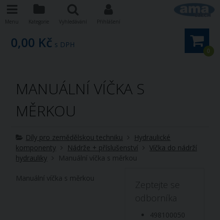
Menu
Kategorie
Vyhledávání
Přihlášení
0,00 Kč
s DPH
0
MANUÁLNÍ VÍČKA S
MĚRKOU
Díly pro zemědělskou techniku
Hydraulické
komponenty
Nádrže + příslušenství
Víčka do nádrží
hydrauliky
Manuální víčka s měrkou
Manuální víčka s měrkou
Zeptejte se
odborníka
498100050