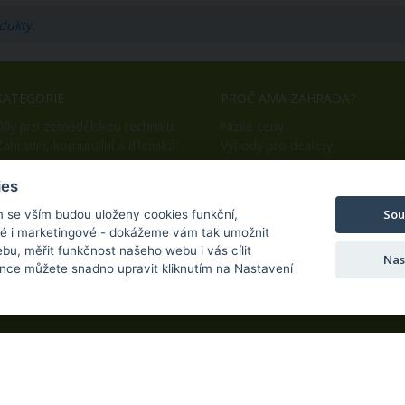
dukty.
KATEGORIE
PROČ AMA ZAHRADA?
Díly pro zemědělskou techniku
Nízké ceny
Zahradní, komunální a dílenská
Výhody pro dealery
technika
Snadný nákup
OEM výroba
ies
Sou
m se vším budou uloženy cookies funkční,
ké i marketingové - dokážeme vám tak umožnit
bu, měřit funkčnost našeho webu i vás cílit
Nas
nce můžete snadno upravit kliknutím na Nastavení