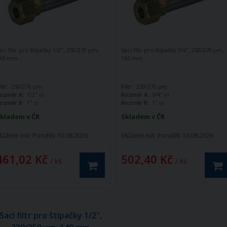
ací filtr pro štípačky 1/2", 250/270 µm,
Sací filtr pro štípačky 3/4", 250/270 µm,
45 mm
165 mm
iltr:
250/270 µm
Filtr:
250/270 µm
ozměr A:
1/2" in
Rozměr A:
3/4" in
ozměr B:
1" in
Rozměr B:
1" in
kladem v ČR
Skladem v ČR
ůžete mít:
Pondělí 10.08.2026
Můžete mít:
Pondělí 10.08.2026
461,02 Kč
502,40 Kč
/ ks
/ ks
Sací filtr pro štípačky 1/2",