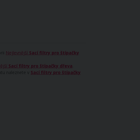
rii
Nejlevnější
Sací filtry pro štípačky
ější
Sací filtry pro štípačky dřeva
.
ntu naleznete v
Sací filtry pro štípačky