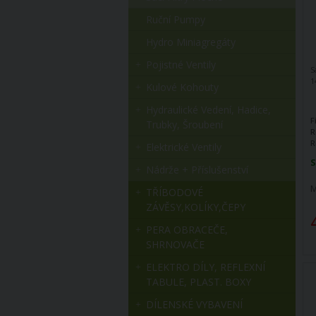
Ruční Pumpy
Hydro Miniagregáty
Pojistné Ventily
S
1
Kulové Kohouty
Hydraulické Vedení, Hadice,
F
Trubky, Šroubení
R
R
Elektrické Ventily
S
Nádrže + Příslušenství
M
TŘÍBODOVÉ
ZÁVĚSY,KOLÍKY,ČEPY
PERA OBRACEČE,
SHRNOVAČE
ELEKTRO DÍLY, REFLEXNÍ
TABULE, PLAST. BOXY
DÍLENSKÉ VYBAVENÍ