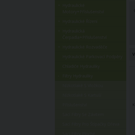
Hydraulické
Motory+příslušenství
Hydraulické Řízení
Hydraulická
Čerpadla+příslušenství
Hydraulické Rozvaděče
V
Hydraulické Parkovací Podpěry
Chladiče Hydrauliky
Filtry Hydrauliky
Nízkotlaké S Vložkou
Nízkotlaké S Kartuší
Příslušenství
K
Sací Filtry Se Závitem
Sací Filtry Pro Štípačky Dřeva
Sací Filtry Ploché