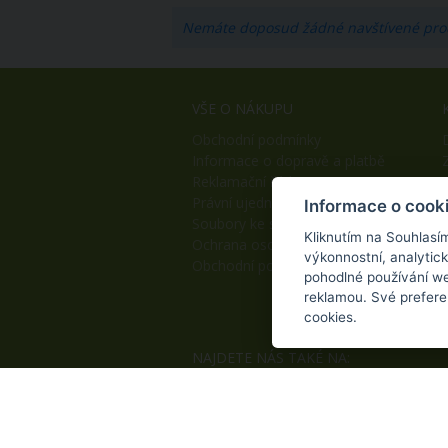
Nemáte doposud žádné navštívené pro
VŠE O NÁKUPU
Obchodní podmínky
Informace o dopravě a platbě
Reklamační řád
Právní ujednání
Informace o cook
Soubory ke stažení
Kliknutím na Souhlasí
Ochrana osobních údajů
výkonnostní, analytic
Obchodní podmínky B2B
pohodlné používání we
reklamou. Své prefere
cookies.
NAJDETE NÁS TAKÉ NA: