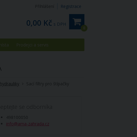
Přihlášení
Registrace
0,00 Kč
s DPH
0
místa
Prodejci a servis
A
y hydrauliky
Sací filtry pro štípačky
eptejte se odborníka
498100050
info@ama-zahrada.cz