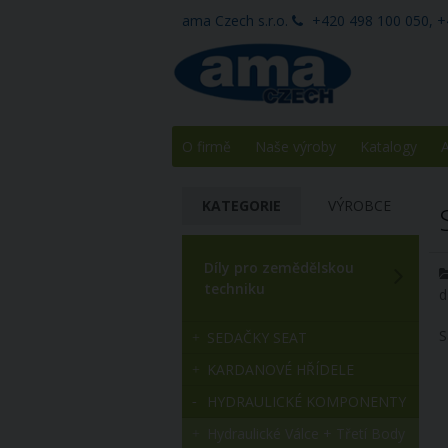
ama Czech s.r.o.
+420 498 100 050, +
O firmě
Naše výroby
Katalogy
A
KATEGORIE
VÝROBCE
Díly pro zemědělskou
techniku
d
S
SEDAČKY SEAT
KARDANOVÉ HŘÍDELE
HYDRAULICKÉ KOMPONENTY
Hydraulické Válce + Třetí Body