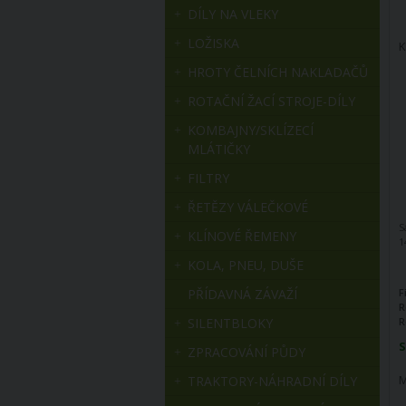
DÍLY NA VLEKY
LOŽISKA
K
HROTY ČELNÍCH NAKLADAČŮ
ROTAČNÍ ŽACÍ STROJE-DÍLY
KOMBAJNY/SKLÍZECÍ
MLÁTIČKY
FILTRY
ŘETĚZY VÁLEČKOVÉ
S
KLÍNOVÉ ŘEMENY
1
KOLA, PNEU, DUŠE
PŘÍDAVNÁ ZÁVAŽÍ
F
R
SILENTBLOKY
R
S
ZPRACOVÁNÍ PŮDY
M
TRAKTORY-NÁHRADNÍ DÍLY