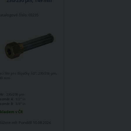
230/250 µm, 149 mm
atalogové číslo: 03235
ací filtr pro štípačky 1/2", 230/250 µm,
49 mm
iltr:
230/250 µm
ozměr A:
1/2" in
ozměr B:
3/4" in
kladem v ČR
ůžete mít:
Pondělí 10.08.2026