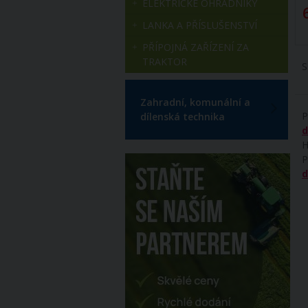
ELEKTRICKÉ OHRADNÍKY
LANKA A PŘÍSLUŠENSTVÍ
PŘÍPOJNÁ ZAŘÍZENÍ ZA
TRAKTOR
S
Zahradní, komunální a
P
dílenská technika
d
H
P
d