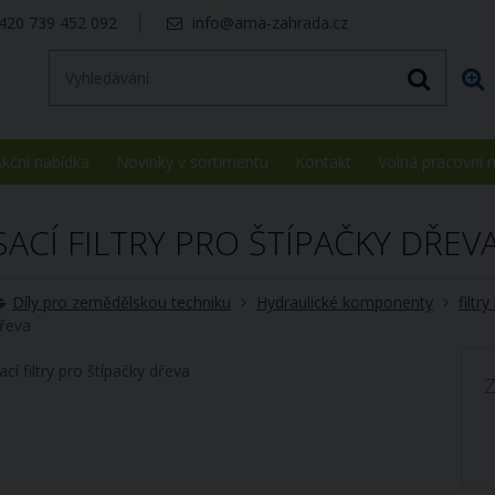
420 739 452 092
info@ama-zahrada.cz
kční nabídka
Novinky v sortimentu
Kontakt
Volná pracovní 
SACÍ FILTRY PRO ŠTÍPAČKY DŘEV
Díly pro zemědělskou techniku
Hydraulické komponenty
filtr
řeva
ací filtry pro štípačky dřeva
Z