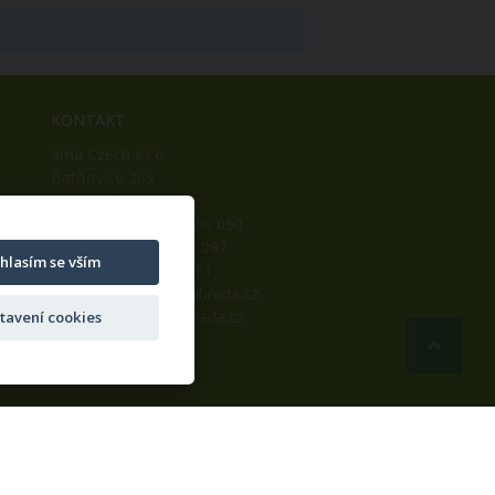
KONTAKT
ama Czech s.r.o.
Batňovice 269
542 32, Úpice
Telefon: +420 498 100 050
Mobil: +420 739 452 092
hlasím se vším
Fax: +420 498 100 051
E-mail:
info@ama-zahrada.cz
Web:
www.ama-zahrada.cz
tavení cookies