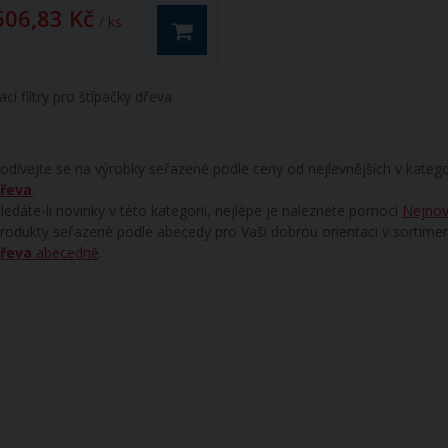
606,83 Kč
/ ks
ací filtry pro štípačky dřeva
odívejte se na výrobky seřazené podle ceny od nejlevnějších v katego
řeva
.
ledáte-li novinky v této kategorii, nejlépe je naleznete pomocí
Nejnov
rodukty seřazené podle abecedy pro Vaši dobrou orientaci v sortime
řeva
abecedně
.