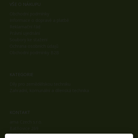
VŠE O NÁKUPU
Obchodní podmínky
Informace o dopravě a platbě
Reklamační řád
Právní ujednání
Soubory ke stažení
Ochrana osobních údajů
Obchodní podmínky B2B
KATEGORIE
Díly pro zemědělskou techniku
Zahradní, komunální a dílenská technika
KONTAKT
ama Czech s.r.o.
Batňovice 269
542 32, Úpice