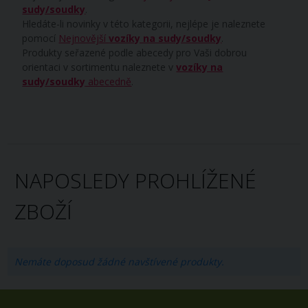
sudy/soudky
.
Hledáte-li novinky v této kategorii, nejlépe je naleznete
pomocí
Nejnovější
vozíky na sudy/soudky
.
Produkty seřazené podle abecedy pro Vaši dobrou
orientaci v sortimentu naleznete v
vozíky na
sudy/soudky
abecedně
.
NAPOSLEDY PROHLÍŽENÉ
ZBOŽÍ
Nemáte doposud žádné navštívené produkty.