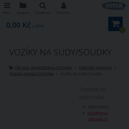
Menu
Kategorie
Vyhledávání
Přihlášení
0,00 Kč
s DPH
0
VOZÍKY NA SUDY/SOUDKY
Díly pro zemědělskou techniku
Dílenské vybavení
čerpací,mazací technika
vozíky na sudy/soudky
Zeptejte se
odborníka
498100050
info@ama-
zahrada.cz