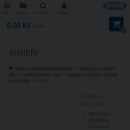
Menu
Kategorie
Vyhledávání
Přihlášení
0,00 Kč
s DPH
0
RINIERI
Díly pro zemědělskou techniku
Rotační žací stroje-
díly
cepáky-kladiva, nože
kladiva mulčovače vhodné
pro značky
RINIERI
Zeptejte se
odborníka
498100050
info@ama-
zahrada.cz