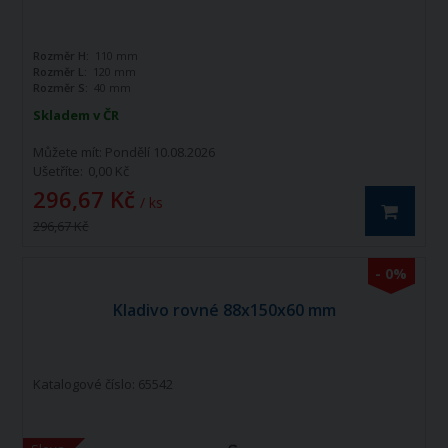
Rozměr H:
110 mm
Rozměr L:
120 mm
Rozměr S:
40 mm
Skladem v ČR
Můžete mít:
Pondělí 10.08.2026
Ušetříte:
0,00 Kč
296,67 Kč
/ ks
296,67 Kč
- 0%
Kladivo rovné 88x150x60 mm
Katalogové číslo: 65542