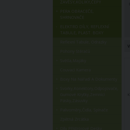
ZÁVĚSY,KOLÍKY,ČEPY
PERA OBRACEČE,
SHRNOVAČE
ELEKTRO DÍLY, REFLEXNÍ
TABULE, PLAST. BOXY
Reflexní Tabule, Odrazky
V
Pohony Stěračů
Světla,majáky
Couvací Kamera
Boxy Na Nářadí A Dokumenty
Svorky,konektory,odpojovače,
Gumové Krytky,zemnící
K
Pásky,zásuvky
Palivoměry,čidla, Spínače
Zpětná Zrcátka
Díly Přístrojové Desky