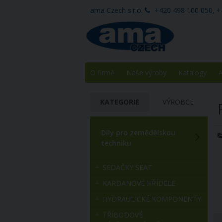
ama Czech s.r.o.
+420 498 100 050, +
O firmě
Naše výroby
Katalogy
A
KATEGORIE
VÝROBCE
Díly pro zemědělskou
techniku
SEDAČKY SEAT
KARDANOVÉ HŘÍDELE
HYDRAULICKÉ KOMPONENTY
TŘÍBODOVÉ