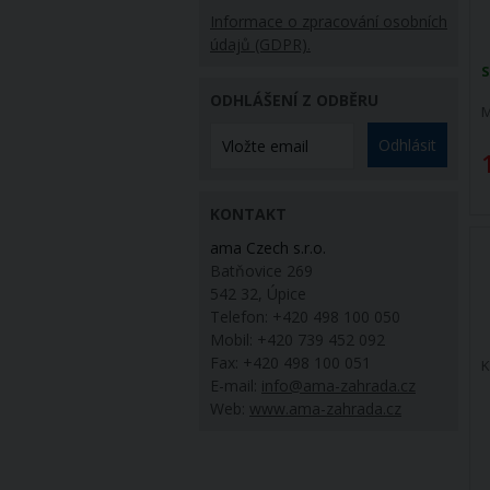
Informace o zpracování osobních
údajů (GDPR).
S
ODHLÁŠENÍ Z ODBĚRU
M
Odhlásit
KONTAKT
ama Czech s.r.o.
Batňovice 269
542 32, Úpice
Telefon: +420 498 100 050
Mobil: +420 739 452 092
Fax: +420 498 100 051
K
E-mail:
info@ama-zahrada.cz
Web:
www.ama-zahrada.cz