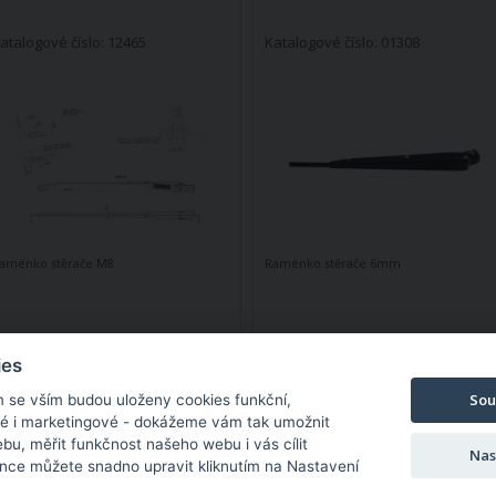
atalogové číslo: 12465
Katalogové číslo: 01308
aménko stěrače M8
Raménko stěrače 6mm
ies
Sou
m se vším budou uloženy cookies funkční,
kladem v ČR
Skladem v ČR
ké i marketingové - dokážeme vám tak umožnit
bu, měřit funkčnost našeho webu i vás cílit
ůžete mít:
Pondělí 10.08.2026
Můžete mít:
Pondělí 10.08.2026
Nas
nce můžete snadno upravit kliknutím na Nastavení