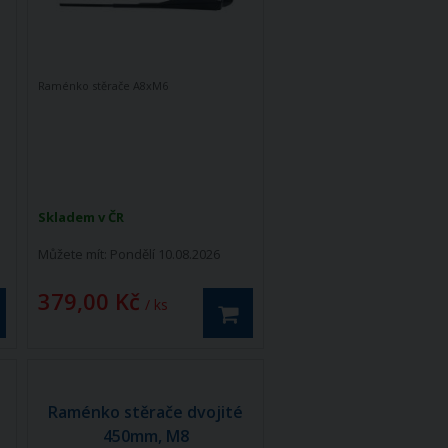
Raménko stěrače A8xM6
Skladem v ČR
Můžete mít:
Pondělí 10.08.2026
379,00 Kč
/ ks
Raménko stěrače dvojité
450mm, M8