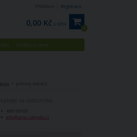
Přihlášení
Registrace
0,00 Kč
s DPH
0
místa
Prodejci a servis
. boxy
pohony stěračů
eptejte se odborníka
498100050
info@ama-zahrada.cz