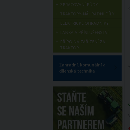
ZPRACOVÁNÍ PŮDY
K
TRAKTORY-NÁHRADNÍ DÍLY
ELEKTRICKÉ OHRADNÍKY
LANKA A PŘÍSLUŠENSTVÍ
PŘÍPOJNÁ ZAŘÍZENÍ ZA
TRAKTOR
Zahradní, komunální a
M
dílenská technika
S
M