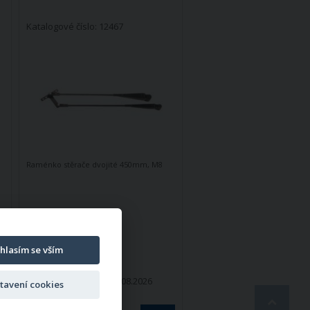
Katalogové číslo: 12467
Raménko stěrače dvojité 450mm, M8
hlasím se vším
Skladem v ČR
Můžete mít:
Pondělí 10.08.2026
tavení cookies