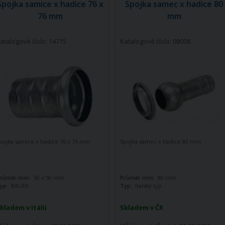
Spojka samice x hadice 76 x
Spojka samec x hadice 80
76 mm
mm
atalogové číslo: 14715
Katalogové číslo: 08008
pojka samice x hadice 76 x 76 mm
Spojka samec x hadice 80 mm
růměr mm:
50 x 50 mm
Průměr mm:
80 mm
yp:
BAUER
Typ:
Italský typ
kladem v Itálii
Skladem v ČR