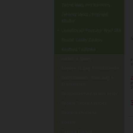
Tažné Háky Pro Kamiony
Žehličky Vleku / Přípojné
Klouby
Upevňovací Popruhy, Krycí Sítě
S
Nosné Desky Závěsu
Kejdová Technika
Hadice A Spony
P
T
Kovové Trubky A Příslušenství
Rozstřikovače, Koncovky A
Z
P
Příslušenství
2
Spojovací Prvky Vedení Kejdy
Spojka Trubka X Hadice
Redukce Průměrů
Kolena
Těsnění Potrubí