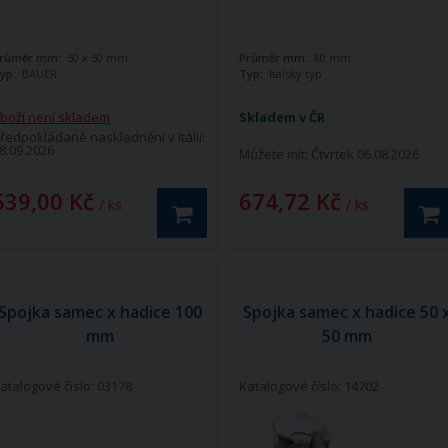
růměr mm:
50 x 50 mm
Průměr mm:
80 mm
yp:
BAUER
Typ:
Italský typ
boží není skladem
Skladem v ČR
ředpokládané naskladnění v Itálii:
8.09.2026
Můžete mít:
Čtvrtek 06.08.2026
639,00 Kč
674,72 Kč
/ ks
/ ks
Spojka samec x hadice 100
Spojka samec x hadice 50 
mm
50 mm
atalogové číslo: 03178
Katalogové číslo: 14702