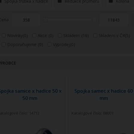
Spojka trubka x hadice
Redukce průměrů
Kolena
Cena
Novinky
(0)
Akce
(0)
Skladem
(16)
Skladem v ČR
(5)
Doporučujeme
(0)
Výprodej
(0)
ÝROBCE
Spojka samice x hadice 50 x
Spojka samec x hadice 60
50 mm
mm
atalogové číslo: 14713
Katalogové číslo: 08007