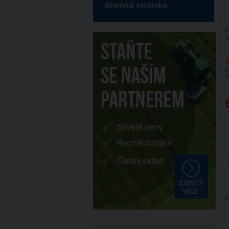
dílenská technika
P
T
Z
P
2
K