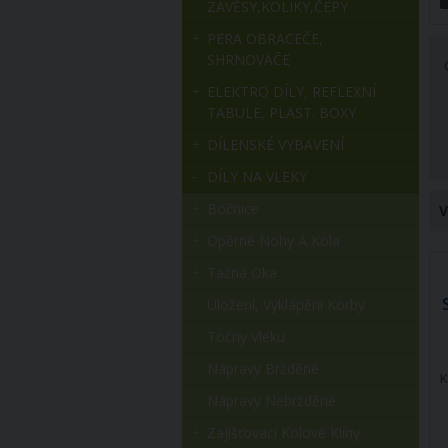
ZÁVĚSY,KOLÍKY,ČEPY
PERA OBRACEČE,
SHRNOVAČE
ELEKTRO DÍLY, REFLEXNÍ
TABULE, PLAST. BOXY
DÍLENSKÉ VYBAVENÍ
DÍLY NA VLEKY
Bočnice
V
Opěrné Nohy A Kola
Tažná Oka
Uložení, Vyklápění Korby
Točny Vleku
Nápravy Bržděné
K
Nápravy Nebržděné
Zajišťovací Kolové Klíny