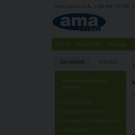
ama Czech s.r.o.
+420 498 100 050, +
O firmě
Naše výroby
Katalogy
A
KATEGORIE
VÝROBCE
Díly pro zemědělskou
techniku
S
SEDAČKY SEAT
KARDANOVÉ HŘÍDELE
HYDRAULICKÉ KOMPONENTY
TŘÍBODOVÉ