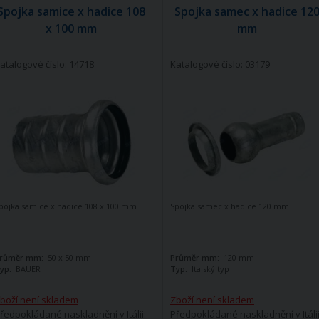
Spojka samice x hadice 108
Spojka samec x hadice 12
x 100 mm
mm
atalogové číslo: 14718
Katalogové číslo: 03179
pojka samice x hadice 108 x 100 mm
Spojka samec x hadice 120 mm
růměr mm:
50 x 50 mm
Průměr mm:
120 mm
yp:
BAUER
Typ:
Italský typ
boží není skladem
Zboží není skladem
ředpokládané naskladnění v Itálii:
Předpokládané naskladnění v Itálii