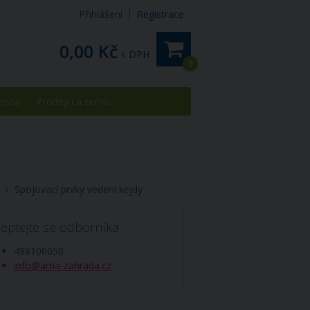
Přihlášení
Registrace
0,00 Kč
s DPH
0
místa
Prodejci a servis
Spojovací prvky vedení kejdy
eptejte se odborníka
498100050
info@ama-zahrada.cz