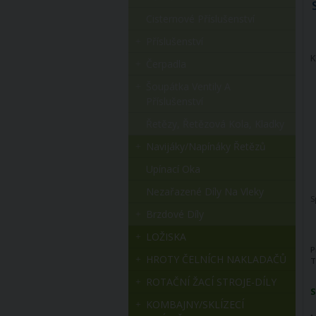
Cisternové Příslušenství
Příslušenství
K
Čerpadla
Šoupátka Ventily A
Příslušenství
Řetězy, Řetězová Kola, Kladky
Navijáky/napínáky Řetězů
Upínací Oka
Nezařazené Díly Na Vleky
S
Brzdové Díly
LOŽISKA
P
HROTY ČELNÍCH NAKLADAČŮ
T
ROTAČNÍ ŽACÍ STROJE-DÍLY
S
KOMBAJNY/SKLÍZECÍ