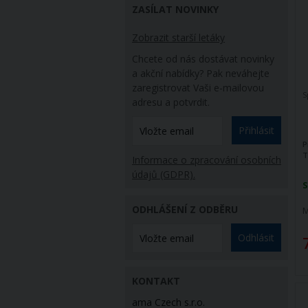
ZASÍLAT NOVINKY
Zobrazit starší letáky
Chcete od nás dostávat novinky
a akční nabídky? Pak neváhejte
zaregistrovat Vaši e-mailovou
S
adresu a potvrdit.
Přihlásit
P
T
Informace o zpracování osobních
údajů (GDPR).
S
ODHLÁŠENÍ Z ODBĚRU
M
Odhlásit
KONTAKT
ama Czech s.r.o.