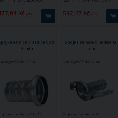
ůžete mít:
Úterý 18.08.2026
Můžete mít:
Čtvrtek 06.08.2026
477,04 Kč
542,47 Kč
/ ks
/ ks
Spojka samice x hadice 89 x
Spojka samice x hadice 80
76 mm
mm
atalogové číslo: 14716
Katalogové číslo: 08006
pojka samice x hadice 89 x 76 mm
Spojka samice x hadice 80 mm