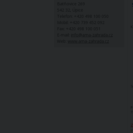
Batňovice 269
542 32, Úpice
Telefon: +420 498 100 050
Mobil: +420 739 452 092
K
Fax: +420 498 100 051
E-mail:
info@ama-zahrada.cz
Web:
www.ama-zahrada.cz
S
P
T
Z
P