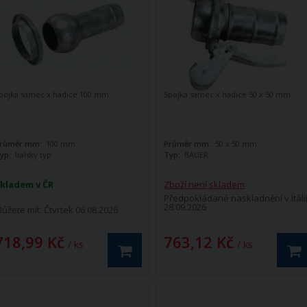
pojka samec x hadice 100 mm
Spojka samec x hadice 50 x 50 mm
růměr mm:
100 mm
Průměr mm:
50 x 50 mm
yp:
Italský typ
Typ:
BAUER
kladem v ČR
Zboží není skladem
Předpokládané naskladnění v Itálii
28.09.2026
ůžete mít:
Čtvrtek 06.08.2026
718,99 Kč
763,12 Kč
/ ks
/ ks