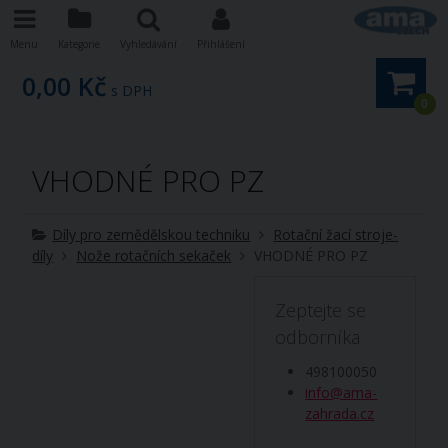
Menu
Kategorie
Vyhledávání
Přihlášení
0,00 Kč
s DPH
0
VHODNÉ PRO PZ
Díly pro zemědělskou techniku
Rotační žací stroje-
díly
Nože rotačních sekaček
VHODNÉ PRO PZ
Zeptejte se
odborníka
498100050
info@ama-
zahrada.cz