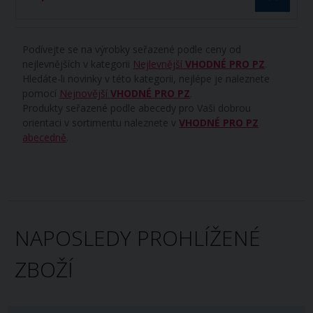
Podívejte se na výrobky seřazené podle ceny od
nejlevnějších v kategorii
Nejlevnější
VHODNÉ PRO PZ
.
Hledáte-li novinky v této kategorii, nejlépe je naleznete
pomocí
Nejnovější
VHODNÉ PRO PZ
.
Produkty seřazené podle abecedy pro Vaši dobrou
orientaci v sortimentu naleznete v
VHODNÉ PRO PZ
abecedně
.
NAPOSLEDY PROHLÍŽENÉ
ZBOŽÍ