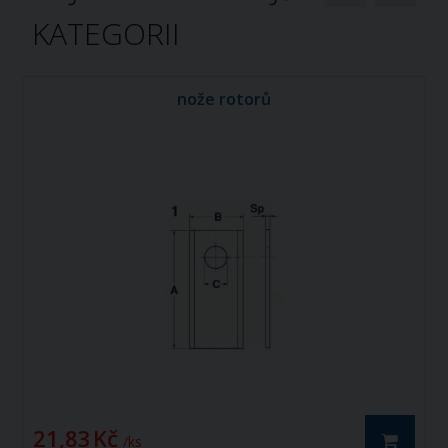
KATEGORII
nože rotorů
21,83 Kč
/ ks