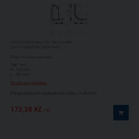
NŮŽ ROTAVÁTORU 115 x 180 x 22 MM
LEVÝ VHODNÉ PRO MERITANO
Šířka x tloušťka materiálu
Typ:
levý
H :
115 mm
L :
180 mm
Zboží není skladem
Předpokládané naskladnění v Itálii: 31.08.2026
173,38 Kč
/ ks