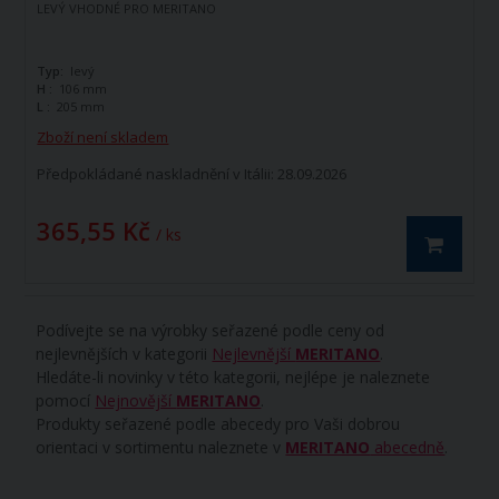
LEVÝ VHODNÉ PRO MERITANO
Typ:
levý
H :
106 mm
L :
205 mm
Zboží není skladem
Předpokládané naskladnění v Itálii: 28.09.2026
365,55 Kč
/ ks
Podívejte se na výrobky seřazené podle ceny od
nejlevnějších v kategorii
Nejlevnější
MERITANO
.
Hledáte-li novinky v této kategorii, nejlépe je naleznete
pomocí
Nejnovější
MERITANO
.
Produkty seřazené podle abecedy pro Vaši dobrou
orientaci v sortimentu naleznete v
MERITANO
abecedně
.