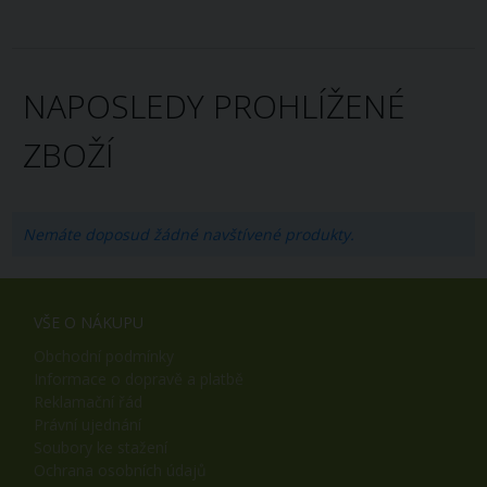
NAPOSLEDY PROHLÍŽENÉ
ZBOŽÍ
Nemáte doposud žádné navštívené produkty.
VŠE O NÁKUPU
Obchodní podmínky
Informace o dopravě a platbě
Reklamační řád
Právní ujednání
Soubory ke stažení
Ochrana osobních údajů