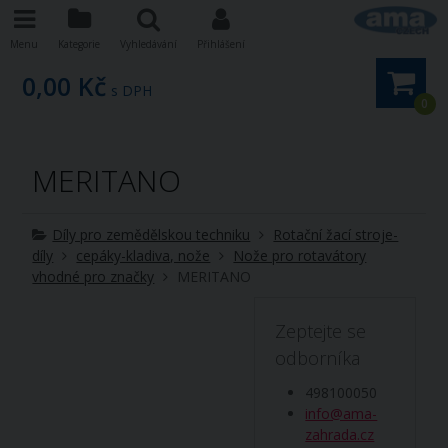
Menu
Kategorie
Vyhledávání
Přihlášení
0,00 Kč
s DPH
0
MERITANO
Díly pro zemědělskou techniku
Rotační žací stroje-
díly
cepáky-kladiva, nože
Nože pro rotavátory
vhodné pro značky
MERITANO
Zeptejte se
odborníka
498100050
info@ama-
zahrada.cz