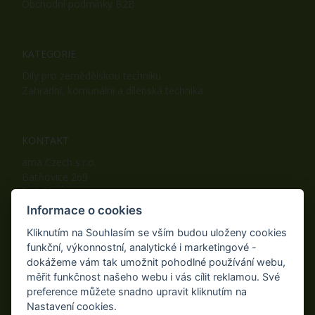
Obchodní podmínky B2B
KATEGORIE
Díly pro zemědělskou techniku
Zahradní, komunální a dílenská technika
KONTAKT
ama Czech s.r.o.
Batňovice 269
542 32, Úpice
Telefon: +420 498 100 050
Informace o cookies
Mobil: +420 739 452 092
Kliknutím na Souhlasím se vším budou uloženy cookies
Fax: +420 498 100 051
funkční, výkonnostní, analytické i marketingové -
E-mail:
info@ama-zahrada.cz
dokážeme vám tak umožnit pohodlné používání webu,
Web:
www.ama-zahrada.cz
měřit funkčnost našeho webu i vás cílit reklamou. Své
preference můžete snadno upravit kliknutím na
Nastavení cookies.