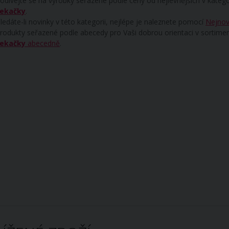
odívejte se na výrobky seřazené podle ceny od nejlevnějších v katego
ekačky
.
ledáte-li novinky v této kategorii, nejlépe je naleznete pomocí
Nejnov
rodukty seřazené podle abecedy pro Vaši dobrou orientaci v sortime
ekačky
abecedně
.