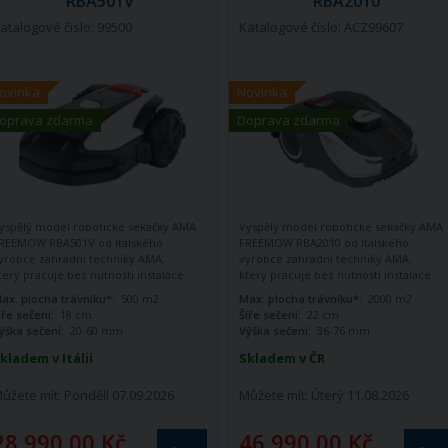
RBA501V
RBA2010
atalogové číslo: 99500
Katalogové číslo: ACZ99607
ovinka
Novinka
oprava zdarma
Doprava zdarma
yspělý model robotické sekačky AMA
Vyspělý model robotické sekačky AMA
REEMOW RBA501V od Italského
FREEMOW RBA2010 od Italského
ýrobce zahradní techniky AMA,
výrobce zahradní techniky AMA,
terý pracuje bez nutnosti instalace
který pracuje bez nutnosti instalace
bvodového drátu.
Určeno pro plochy
obvodového drátu.
ax. plocha trávníku*:
500 m2
Max. plocha trávníku*:
2000 m2
o 500 m2.
íře sečení:
18 cm
Šíře sečení:
22 cm
ýška sečení:
20-60 mm
Výška sečení:
36-76 mm
kladem v Itálii
Skladem v ČR
ůžete mít:
Pondělí 07.09.2026
Můžete mít:
Úterý 11.08.2026
28 990,00 Kč
46 990,00 Kč