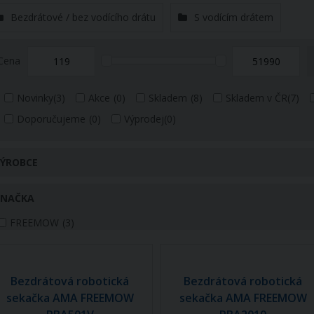
Bezdrátové / bez vodícího drátu
S vodícím drátem
Cena
Novinky
(3)
Akce
(0)
Skladem
(8)
Skladem v ČR
(7)
Doporučujeme
(0)
Výprodej
(0)
ÝROBCE
ZNAČKA
FREEMOW
(3)
Bezdrátová robotická
Bezdrátová robotická
sekačka AMA FREEMOW
sekačka AMA FREEMOW