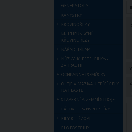
GENERÁTORY
KANYSTRY
KŘOVINOŘEZY
MULTIFUNKČNÍ
KŘOVINOŘEZY
NÁŘADÍ DÍLNA
NŮŽKY, KLEŠTĚ, PILKY--
ZAHRADNÍ
V
OCHRANNÉ POMŮCKY
OLEJE A MAZIVA, LEPÍCÍ GELY
NA PLÁŠTĚ
STAVEBNÍ A ZEMNÍ STROJE
PÁSOVÉ TRANSPORTÉRY
PILY ŘETĚZOVÉ
PLOTOSTŘIHY