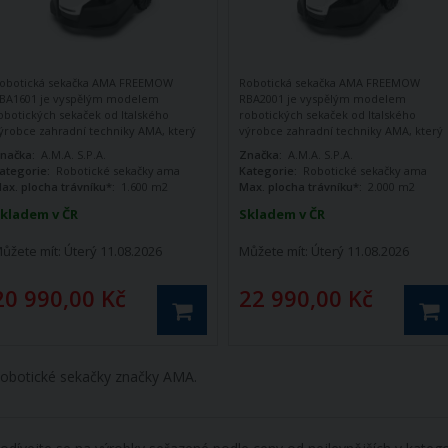
obotická sekačka AMA FREEMOW
Robotická sekačka AMA FREEMOW
BA1601 je vyspělým modelem
RBA2001 je vyspělým modelem
obotických sekaček od Italského
robotických sekaček od Italského
ýrobce zahradní techniky AMA, který
výrobce zahradní techniky AMA, který
isponuje všemi vymoženostmi, které
disponuje všemi vymoženostmi, které
načka:
A.M.A. S.P.A.
Značka:
A.M.A. S.P.A.
ento sektor nabízí.
tento sektor nabízí.
ategorie:
Robotické sekačky ama
Kategorie:
Robotické sekačky ama
ax. plocha trávníku*:
1.600 m2
Max. plocha trávníku*:
2.000 m2
kladem v ČR
Skladem v ČR
ůžete mít:
Úterý 11.08.2026
Můžete mít:
Úterý 11.08.2026
20 990,00 Kč
22 990,00 Kč
obotické sekačky značky AMA.