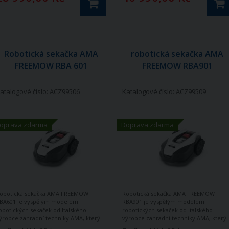
Robotická sekačka AMA
robotická sekačka AMA
FREEMOW RBA 601
FREEMOW RBA901
atalogové číslo: ACZ99506
Katalogové číslo: ACZ99509
oprava zdarma
Doprava zdarma
obotická sekačka AMA FREEMOW
Robotická sekačka AMA FREEMOW
BA601 je vyspělým modelem
RBA901 je vyspělým modelem
obotických sekaček od Italského
robotických sekaček od Italského
ýrobce zahradní techniky AMA, který
výrobce zahradní techniky AMA, který
isponuje všemi vymoženostmi, které
disponuje všemi vymoženostmi, které