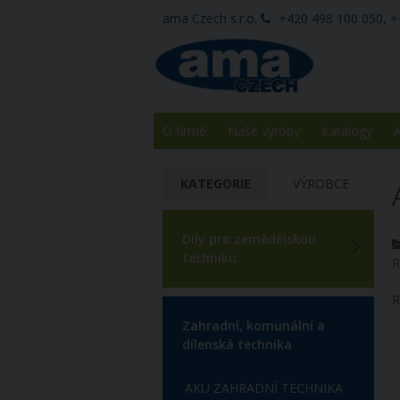
ama Czech s.r.o.
+420 498 100 050, +
O firmě
Naše výroby
Katalogy
A
KATEGORIE
VÝROBCE
Díly pro zemědělskou
techniku
R
R
Zahradní, komunální a
dílenská technika
AKU ZAHRADNÍ TECHNIKA