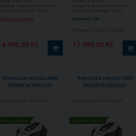
načka:
A.M.A. S.P.A.
Značka:
A.M.A. S.P.A.
ento sektor nabízí.
tento sektor nabízí.
ategorie:
Robotické sekačky ama
Kategorie:
Robotické sekačky ama
ax. plocha trávníku*:
600 m2
Max. plocha trávníku*:
900 m2
boží není skladem
Skladem v ČR
Můžete mít:
Úterý 11.08.2026
14 990,00 Kč
17 990,00 Kč
Robotická sekačka AMA
Robotická sekačka AMA
FREEMOW RBA1601
FREEMOW RBA2001
atalogové číslo: ACZ99516
Katalogové číslo: ACZ99520
oprava zdarma
Doprava zdarma