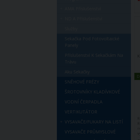
AMA Příslušenství
ND A Příslušenství
Služby
Sekačka Pod Fotovoltaické
Panely
Příslušenství K Sekačkám Na
K
Trávu
Aku Sekačky
D
SNĚHOVÉ FRÉZY
ŠROTOVNÍKY KLADÍVKOVÉ
VODNÍ ČERPADLA
VERTIKUTÁTOR
R
VYSAVAČE/FUKARY NA LISTÍ
R
r
VYSAVAČE PRŮMYSLOVÉ
v
d