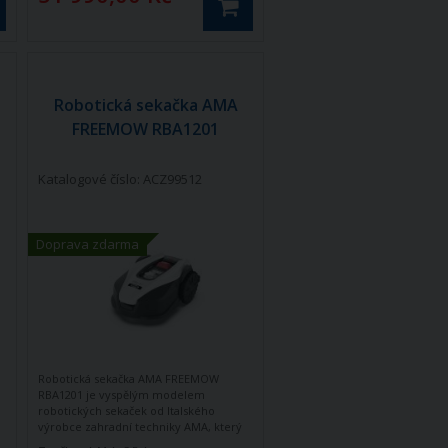
Robotická sekačka AMA
FREEMOW RBA1201
Katalogové číslo: ACZ99512
Doprava zdarma
Robotická sekačka AMA FREEMOW
RBA1201 je vyspělým modelem
robotických sekaček od Italského
výrobce zahradní techniky AMA, který
disponuje všemi vymoženostmi, které