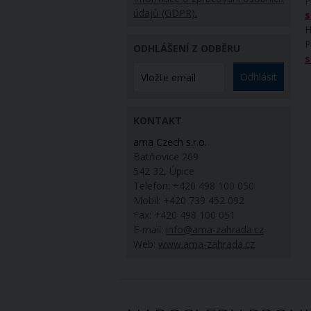
P
údajů (GDPR).
s
H
P
ODHLÁŠENÍ Z ODBĚRU
s
Odhlásit
KONTAKT
ama Czech s.r.o.
Batňovice 269
542 32, Úpice
Telefon: +420 498 100 050
Mobil: +420 739 452 092
Fax: +420 498 100 051
E-mail:
info@ama-zahrada.cz
Web:
www.ama-zahrada.cz