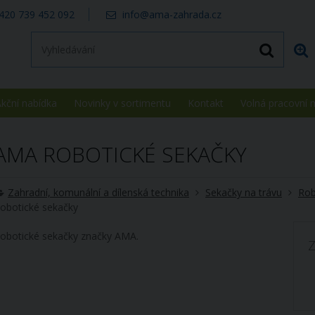
420 739 452 092
info@ama-zahrada.cz
kční nabídka
Novinky v sortimentu
Kontakt
Volná pracovní 
AMA ROBOTICKÉ SEKAČKY
Zahradní, komunální a dílenská technika
Sekačky na trávu
Rob
obotické sekačky
obotické sekačky značky AMA.
Z