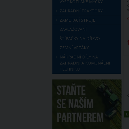
Z
VYSOKOTLAKÉ MYČKY
t
K
M
ZAHRADNÍ TRAKTORY
Z
ZAMETACÍ STROJE
ZAVLAŽOVÁNÍ
ŠTÍPAČKY NA DŘEVO
ZEMNÍ VRTÁKY
NÁHRADNÍ DÍLY NA
ZAHRADNÍ A KOMUNÁLNÍ
TECHNIKU
K
D