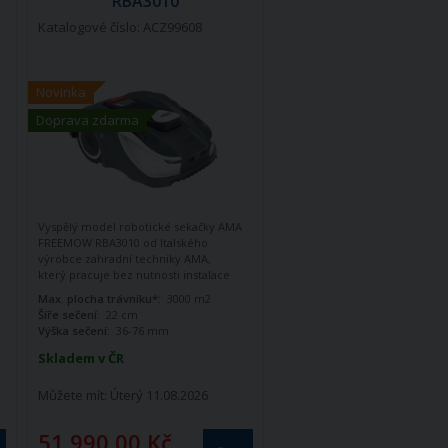
RBA3010
Katalogové číslo: ACZ99608
Novinka
Doprava zdarma
Vyspělý model robotické sekačky AMA
FREEMOW RBA3010 od Italského
výrobce zahradní techniky AMA,
který pracuje bez nutnosti instalace
obvodového drátu.
Max. plocha trávníku*:
3000 m2
Šíře sečení:
22 cm
Výška sečení:
36-76 mm
Skladem v ČR
Můžete mít:
Úterý 11.08.2026
51 990,00 Kč