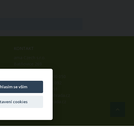
KONTAKT
ama Czech s.r.o.
Batňovice 269
542 32, Úpice
Telefon: +420 498 100 050
Mobil: +420 739 452 092
hlasím se vším
Fax: +420 498 100 051
E-mail:
info@ama-zahrada.cz
Web:
www.ama-zahrada.cz
tavení cookies