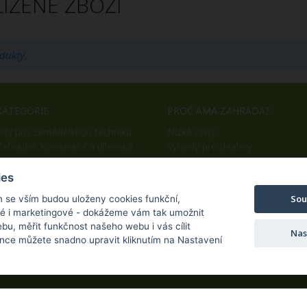
ÍŽENÉ ZBOŽÍ
dukty.
KATEGORIE
PROČ AMA ZAHRADA?
Díly pro zemědělskou techniku
Nízké ceny
Zahradní, komunální a dílenská
Výhody pro dealery
technika
Snadný nákup
OEM výroba
ies
Sou
m se vším budou uloženy cookies funkční,
ké i marketingové - dokážeme vám tak umožnit
bu, měřit funkčnost našeho webu i vás cílit
Nas
nce můžete snadno upravit kliknutím na Nastavení