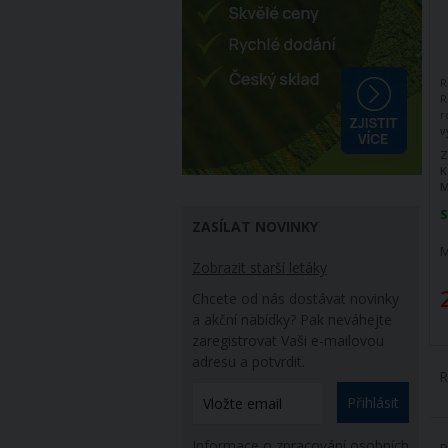
R
R
r
v
d
Z
t
K
M
S
ZASÍLAT NOVINKY
M
Zobrazit starší letáky
Chcete od nás dostávat novinky
a akční nabídky? Pak neváhejte
zaregistrovat Vaši e-mailovou
adresu a potvrdit.
R
Přihlásit
Informace o zpracování osobních