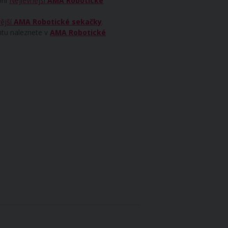
rii
Nejlevnější
AMA Robotické
ější
AMA Robotické sekačky
.
ntu naleznete v
AMA Robotické