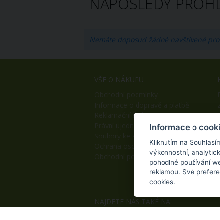
NAPOSLEDY PROHL
Nemáte doposud žádné navštívené pro
VŠE O NÁKUPU
Obchodní podmínky
Informace o dopravě a platbě
Reklamační řád
Právní ujednání
Informace o cook
Soubory ke stažení
Kliknutím na Souhlasí
Ochrana osobních údajů
výkonnostní, analytic
Obchodní podmínky B2B
pohodlné používání we
reklamou. Své prefere
cookies.
NAJDETE NÁS TAKÉ NA: