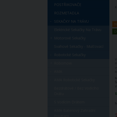
POSTŘIKOVAČE
K
ROZMETADLA
SEKAČKY NA TRÁVU
N
Elektrické Sekačky Na Trávu
D
Motorové Sekačky
Svahové Sekačky - Mulčovací
Robotické Sekačky
V
Robomow
F
v
AMA
k
o
M
AMA Robotické Sekačky
d
Š
V
Bezdrátové / Bez Vodícího
Drátu
S
S Vodícím Drátem
M
AMA Bateriový Zahradní
Program