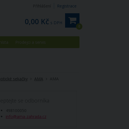
Přihlášení
Registrace
0,00 Kč
s DPH
0
místa
Prodejci a servis
otické sekačky
AMA
AMA
eptejte se odborníka
498100050
info@ama-zahrada.cz