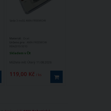
Sada 3 nožů AMA FREEMOW
Materiál:
Ocel
Určeno pro:
AMA FREEMOW
RBA2010/3010
Počet ks v balení:
3
Skladem v ČR
Můžete mít:
Úterý 11.08.2026
119,00 Kč
/ ks