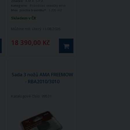
Značka:
A.M.A. S.P.A.
tento sektor nabízí.
Kategorie:
Robotické sekačky ama
Max. plocha trávníku*:
1.200 m2
Skladem v ČR
Můžete mít:
Úterý 11.08.2026
18 390,00 Kč
Sada 3 nožů AMA FREEMOW
- RBA2010/3010
Katalogové číslo: 99531