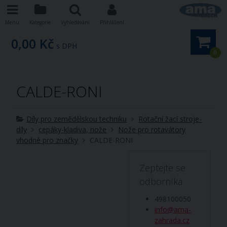
Menu
Kategorie
Vyhledávání
Přihlášení
0,00 Kč
s DPH
0
CALDE-RONI
Díly pro zemědělskou techniku
Rotační žací stroje-
díly
cepáky-kladiva, nože
Nože pro rotavátory
vhodné pro značky
CALDE-RONI
Zeptejte se
odborníka
498100050
info@ama-
zahrada.cz