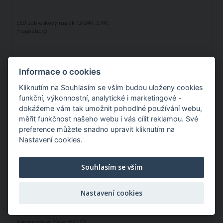
LED zábleskový maják 12-24V, 27W,
magnetický.
Typ:
zábleskový
Napětí (V):
12 - 24 V
Informace o cookies
Žárovka:
LED
Kliknutím na Souhlasím se vším budou uloženy cookies
Skladem v ČR
funkční, výkonnostní, analytické i marketingové -
Můžete mít:
Pondělí 10.08.2026
dokážeme vám tak umožnit pohodlné používání webu,
měřit funkčnost našeho webu i vás cílit reklamou. Své
967,93 Kč
preference můžete snadno upravit kliknutím na
/ ks
Nastavení cookies.
Souhlasím se vším
LED zábleskový maják 12-24V, na tyčový držák
Nastavení cookies
Katalogové číslo: 63122