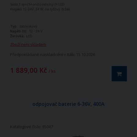
Sada 2 synchronizovatelných LED
majáků
12-24V, 24 W
, na tyčový držák.
Typ:
zábleskový
Napětí (V):
12 - 24 V
Žárovka:
LED
Zboží není skladem
Předpokládané naskladnění v Itálii: 15.10.2026
1 889,00 Kč
/ ks
odpojovač baterie 6-36V, 400A
Katalogové číslo: 65047