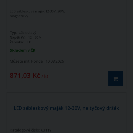
LED zábleskový maják 12-30V, 20W,
magnetický.
Typ:
zábleskový
Napětí (V):
12 - 30 V
Žárovka:
LED
Skladem v ČR
Můžete mít:
Pondělí 10.08.2026
871,03 Kč
/ ks
LED zábleskový maják 12-30V, na tyčový držák
Katalogové číslo: 63119