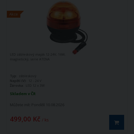
Akce
LED zábleskový maják 12-24V, 16W,
magnetický, serie ATENA
Typ:
zábleskový
Napětí (V):
12 - 24 V
Žárovka:
LED 12 x 3W
Skladem v ČR
Můžete mít:
Pondělí 10.08.2026
499,00 Kč
/ ks