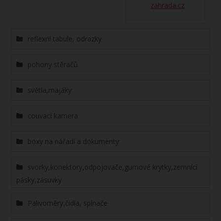
zahrada.cz
reflexní tabule, odrazky
pohony stěračů
světla,majáky
couvací kamera
boxy na nářadí a dokumenty
svorky,konektory,odpojovače,gumové krytky,zemnící
pásky,zásuvky
Palivoměry,čidla, spínače