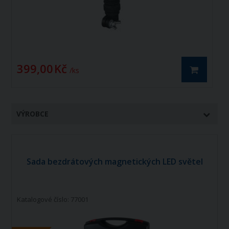
399,00 Kč
4
/ ks
VÝROBCE
Sada bezdrátových magnetických LED světel
Katalogové číslo: 77001