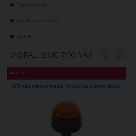
Zpětná zrcátka
Díly přístrojové desky
Baterie
VYBRALI JSME PRO VÁS
NÁŠ TIP
N
LED zábleskový maják 12-24V, na tyčový držák