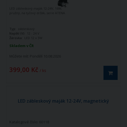
LED zábleskový maják 12-24V, 16W,
pružný, na tyčový držák, serie ATENA.
Typ:
zábleskový
Napětí (V):
12 - 24 V
Žárovka:
LED 12 x 3W
Skladem v ČR
Můžete mít:
Pondělí 10.08.2026
399,00 Kč
/ ks
LED zábleskový maják 12-24V, magnetický
Katalogové číslo: 60118