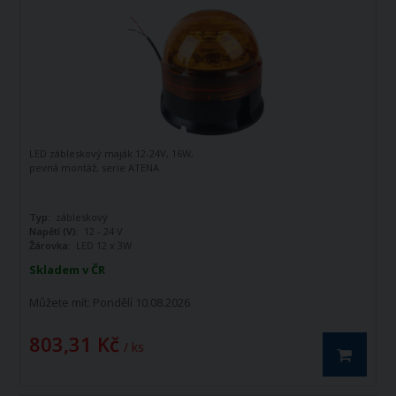
LED zábleskový maják 12-24V, 16W,
pevná montáž, serie ATENA
Typ:
zábleskový
Napětí (V):
12 - 24 V
Žárovka:
LED 12 x 3W
Skladem v ČR
Můžete mít:
Pondělí 10.08.2026
803,31 Kč
/ ks