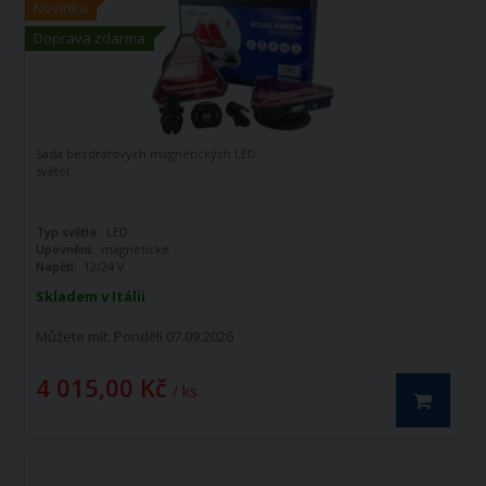
Novinka
Doprava zdarma
Sada bezdrátových magnetických LED
světel.
Typ světla:
LED
Upevnění:
magnetické
Napětí:
12/24 V
Skladem v Itálii
Můžete mít:
Pondělí 07.09.2026
4 015,00 Kč
/ ks