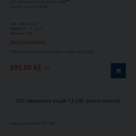
LED zábleskový maják 12-24V, 16W,
pružný, na tyčový držák.
Typ:
zábleskový
Napětí (V):
12 - 24 V
Žárovka:
LED
Zboží není skladem
Předpokládané naskladnění v Itálii: 09.09.2026
395,00 Kč
/ ks
LED zábleskový maják 12-24V, pevná montáž
Katalogové číslo: 65120P