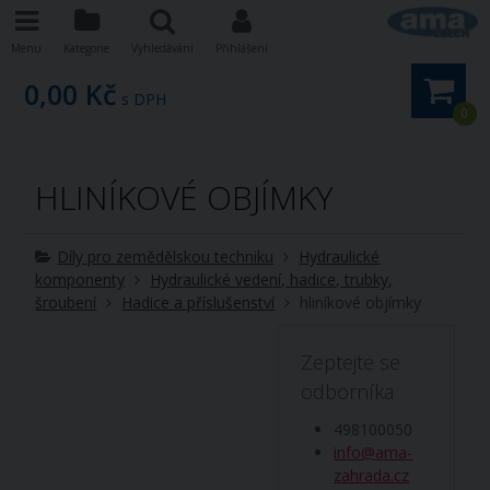
Menu
Kategorie
Vyhledávání
Přihlášení
0,00 Kč
s DPH
0
HLINÍKOVÉ OBJÍMKY
Díly pro zemědělskou techniku
Hydraulické
komponenty
Hydraulické vedení, hadice, trubky,
šroubení
Hadice a příslušenství
hliníkové objímky
Zeptejte se
odborníka
498100050
info@ama-
zahrada.cz