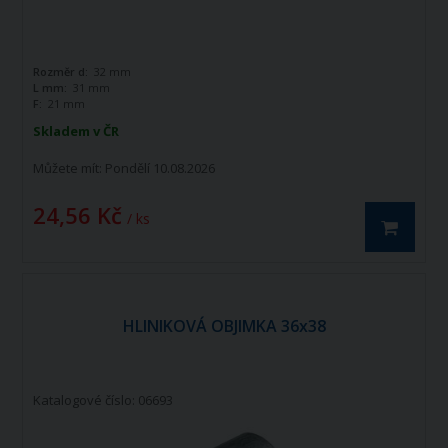
Rozměr d:
32 mm
L mm:
31 mm
F:
21 mm
Skladem v ČR
Můžete mít:
Pondělí 10.08.2026
24,56 Kč
/ ks
HLINIKOVÁ OBJIMKA 36x38
Katalogové číslo: 06693