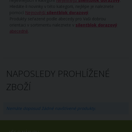
nejlevnějších v kategorii
Nejlevnější
silentblok dorazový
.
Hledáte-li novinky v této kategorii, nejlépe je naleznete
pomocí
Nejnovější
silentblok dorazový
.
Produkty seřazené podle abecedy pro Vaši dobrou
orientaci v sortimentu naleznete v
silentblok dorazový
abecedně
.
NAPOSLEDY PROHLÍŽENÉ
ZBOŽÍ
Nemáte doposud žádné navštívené produkty.