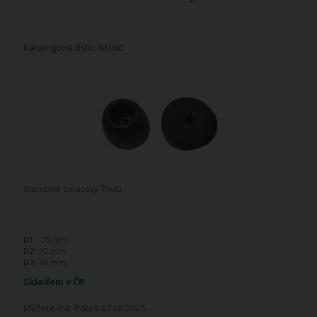
Katalogové číslo: 84180
Silentblok dorazový 75x60
D1 :
75 mm
D2:
12 mm
D3:
30 mm
Skladem v ČR
Můžete mít:
Pátek 07.08.2026