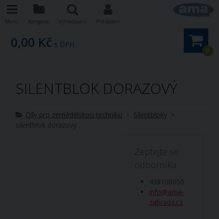
Menu
Kategorie
Vyhledávání
Přihlášení
0,00 Kč
s DPH
0
SILENTBLOK DORAZOVÝ
Díly pro zemědělskou techniku
Silentbloky
silentblok dorazový
Zeptejte se
odborníka
498100050
info@ama-
zahrada.cz