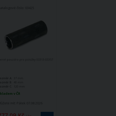
atalogové číslo: 03425
arné pouzdro pro položky 03313-03357
ozměr A:
37 mm
ozměr B:
40 mm
ozměr C:
120 mm
kladem v ČR
ůžete mít:
Pátek 07.08.2026
777,09 Kč