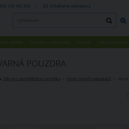
420 739 452 092
info@ama-zahrada.cz
kční nabídka
Novinky v sortimentu
Kontakt
Volná pracovní 
VARNÁ POUZDRA
Díly pro zemědělskou techniku
Hroty čelních nakladačů
varná
Z