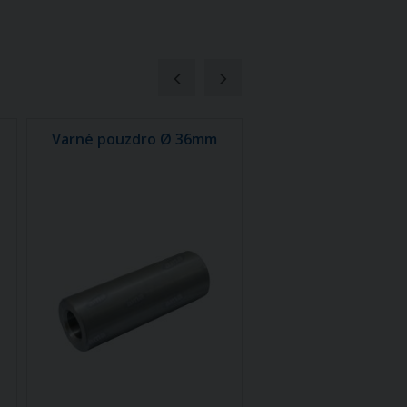
Varné pouzdro Ø 36mm
návarové pouzdro
hroty 03353-03