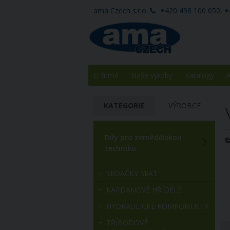
ama Czech s.r.o.
+420 498 100 050, +
O firmě
Naše výroby
Katalogy
A
KATEGORIE
VÝROBCE
Díly pro zemědělskou
techniku
SEDAČKY SEAT
KARDANOVÉ HŘÍDELE
HYDRAULICKÉ KOMPONENTY
TŘÍBODOVÉ