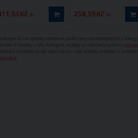
411,53 Kč
258,59 Kč
/ ks
/ ks
odívejte se na výrobky seřazené podle ceny od nejlevnějších v katego
ledáte-li novinky v této kategorii, nejlépe je naleznete pomocí
Nejnov
rodukty seřazené podle abecedy pro Vaši dobrou orientaci v sortime
becedně
.