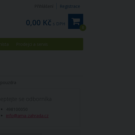
Přihlášení
Registrace
0,00 Kč
s DPH
0
místa
Prodejci a servis
 pouzdra
eptejte se odborníka
498100050
info@ama-zahrada.cz