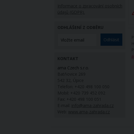
Informace o zpracování osobních
3 Kč
258,59 Kč
údajů (GDPR).
/ ks
/ ks
ODHLÁŠENÍ Z ODBĚRU
P
Odhlásit
H
P
a
KONTAKT
ama Czech s.r.o.
Batňovice 269
542 32, Úpice
Telefon: +420 498 100 050
Mobil: +420 739 452 092
Fax: +420 498 100 051
E-mail:
info@ama-zahrada.cz
Web:
www.ama-zahrada.cz