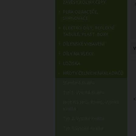
ZÁVĚSY,KOLÍKY,ČEPY
PERA OBRACEČE,
SHRNOVAČE
ELEKTRO DÍLY, REFLEXNÍ
TABULE, PLAST. BOXY
DÍLENSKÉ VYBAVENÍ
V
DÍLY NA VLEKY
LOŽISKA
HROTY ČELNÍCH NAKLADAČŮ
Standard Kvalita
Typ 1, Vysoká Kvalita
K
Hrot Na Hnůj Rovný, Vysoká
Kvalita
Typ 2, Vysoká Kvalita
Typ 3,vysoká Kvalita