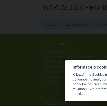
NAPOSLEDY PROHL
Nemáte doposud žádné navštívené pro
VŠE O NÁKUPU
Obchodní podmínky
Informace o dopravě a platbě
Reklamační řád
Právní ujednání
Informace o cook
Soubory ke stažení
Kliknutím na Souhlasí
Ochrana osobních údajů
výkonnostní, analytic
Obchodní podmínky B2B
pohodlné používání we
reklamou. Své prefere
cookies.
NAJDETE NÁS TAKÉ NA: