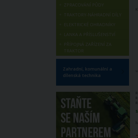
ZPRACOVÁNÍ PŮDY
K
TRAKTORY-NÁHRADNÍ DÍLY
ELEKTRICKÉ OHRADNÍKY
LANKA A PŘÍSLUŠENSTVÍ
PŘÍPOJNÁ ZAŘÍZENÍ ZA
TRAKTOR
Zahradní, komunální a
v
dílenská technika
R
R
R
S
M