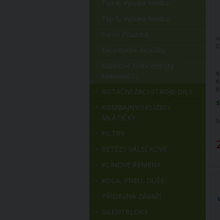
Typ 4, Vysoká Kvalita
Typ 5, Vysoká Kvalita
Varná Pouzdra
n
0
Excentrické Kroužky
Kuželové Matice(hroty
R
Nakladačů)
R
R
ROTAČNÍ ŽACÍ STROJE-DÍLY
S
KOMBAJNY/SKLÍZECÍ
MLÁTIČKY
M
FILTRY
ŘETĚZY VÁLEČKOVÉ
KLÍNOVÉ ŘEMENY
KOLA, PNEU, DUŠE
PŘÍDAVNÁ ZÁVAŽÍ
SILENTBLOKY