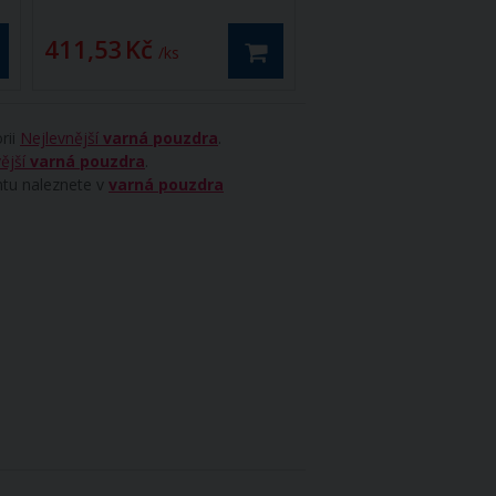
411,53 Kč
258,59 Kč
/ ks
/ ks
rii
Nejlevnější
varná pouzdra
.
ější
varná pouzdra
.
ntu naleznete v
varná pouzdra