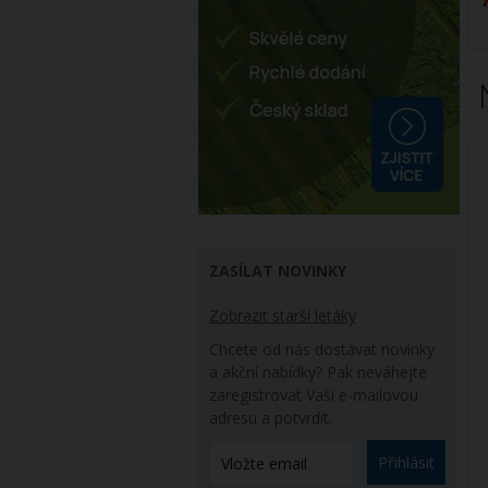
é pouzdro Ø 36mm
návarové pouzdro pro
hroty 03353-03369
ZASÍLAT NOVINKY
Zobrazit starší letáky
Chcete od nás dostávat novinky
a akční nabídky? Pak neváhejte
zaregistrovat Vaši e-mailovou
adresu a potvrdit.
Přihlásit