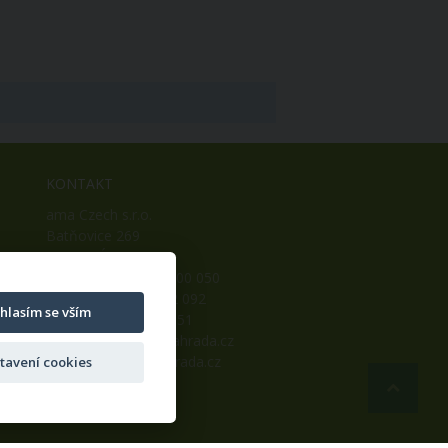
KONTAKT
ama Czech s.r.o.
Batňovice 269
542 32, Úpice
Telefon: +420 498 100 050
Mobil: +420 739 452 092
hlasím se vším
Fax: +420 498 100 051
E-mail:
info@ama-zahrada.cz
Web:
www.ama-zahrada.cz
tavení cookies