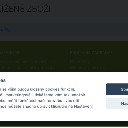
ÍŽENÉ ZBOŽÍ
dukty.
KATEGORIE
PROČ AMA ZAHRADA?
Díly pro zemědělskou techniku
Nízké ceny
Zahradní, komunální a dílenská
Výhody pro dealery
technika
Snadný nákup
OEM výroba
ies
Sou
m se vším budou uloženy cookies funkční,
ké i marketingové - dokážeme vám tak umožnit
bu, měřit funkčnost našeho webu i vás cílit
Nas
nce můžete snadno upravit kliknutím na Nastavení