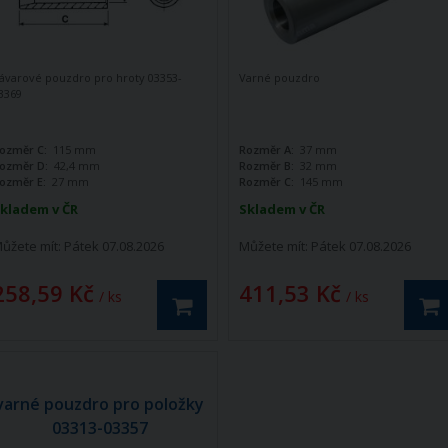
ávarové pouzdro pro hroty 03353-
Varné pouzdro
3369
ozměr C:
115 mm
Rozměr A:
37 mm
ozměr D:
42,4 mm
Rozměr B:
32 mm
ozměr E:
27 mm
Rozměr C:
145 mm
kladem v ČR
Skladem v ČR
ůžete mít:
Pátek 07.08.2026
Můžete mít:
Pátek 07.08.2026
258,59 Kč
411,53 Kč
/ ks
/ ks
varné pouzdro pro položky
03313-03357