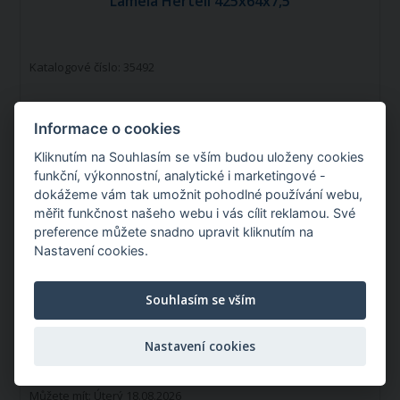
Lamela Hertell 425x64x7,5
Katalogové číslo: 35492
Informace o cookies
Kliknutím na Souhlasím se vším budou uloženy cookies
funkční, výkonnostní, analytické i marketingové -
dokážeme vám tak umožnit pohodlné používání webu,
měřit funkčnost našeho webu i vás cílit reklamou. Své
preference můžete snadno upravit kliknutím na
Nastavení cookies.
Souhlasím se vším
Rozměr A:
425 mm
Rozměr B:
64 mm
Rozměr C:
7,5 mm
Nastavení cookies
Skladem v Itálii
Můžete mít:
Úterý 18.08.2026