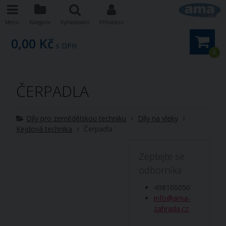
Menu
Kategorie
Vyhledávání
Přihlášení
0,00 Kč
s DPH
0
ČERPADLA
Díly pro zemědělskou techniku
Díly na vleky
Kejdová technika
Čerpadla
Zeptejte se
odborníka
498100050
info@ama-
zahrada.cz