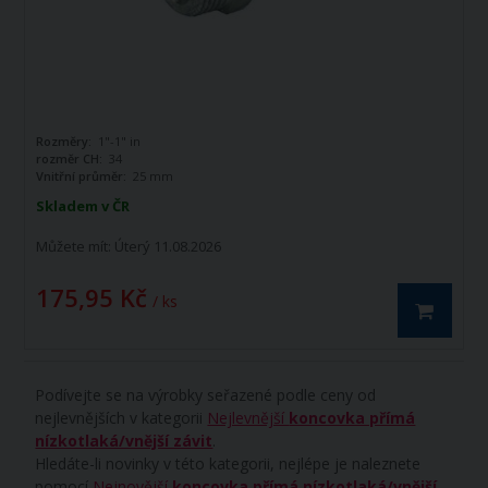
Rozměry:
1"-1" in
rozměr CH:
34
Vnitřní průměr:
25 mm
Skladem v ČR
Můžete mít:
Úterý 11.08.2026
175,95 Kč
/ ks
Podívejte se na výrobky seřazené podle ceny od
nejlevnějších v kategorii
Nejlevnější
koncovka přímá
nízkotlaká/vnější závit
.
Hledáte-li novinky v této kategorii, nejlépe je naleznete
pomocí
Nejnovější
koncovka přímá nízkotlaká/vnější