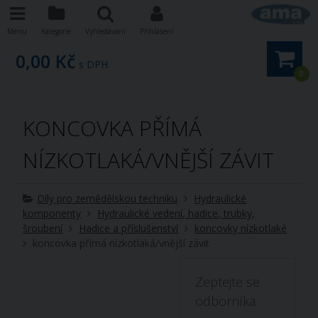
Menu
Kategorie
Vyhledávání
Přihlášení
0,00 Kč
s DPH
0
KONCOVKA PŘÍMÁ
NÍZKOTLAKÁ/VNĚJŠÍ ZÁVIT
Díly pro zemědělskou techniku
Hydraulické
komponenty
Hydraulické vedení, hadice, trubky,
šroubení
Hadice a příslušenství
koncovky nízkotlaké
koncovka přímá nízkotlaká/vnější závit
Zeptejte se
odborníka