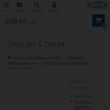
Menu
Kategorie
Vyhledávání
Přihlášení
0,00 Kč
s DPH
0
ŠROUBY S OKEM
Díly pro zemědělskou techniku
Tříbodové
závěsy,kolíky,čepy
příslušenství pro spodní táhla
šrouby s okem
Zeptejte se
odborníka
498100050
info@ama-
zahrada.cz