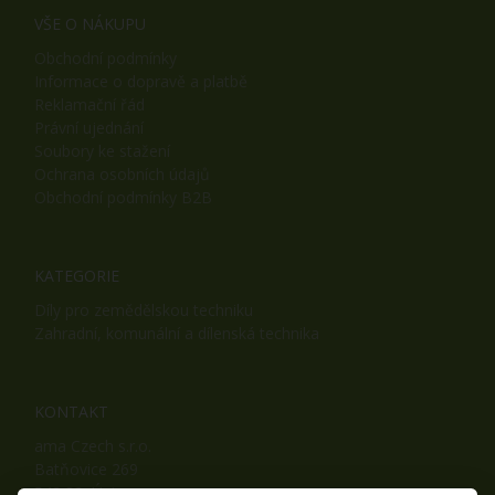
VŠE O NÁKUPU
Obchodní podmínky
Informace o dopravě a platbě
Reklamační řád
Právní ujednání
Soubory ke stažení
Ochrana osobních údajů
Obchodní podmínky B2B
KATEGORIE
Díly pro zemědělskou techniku
Zahradní, komunální a dílenská technika
KONTAKT
ama Czech s.r.o.
Batňovice 269
542 32, Úpice