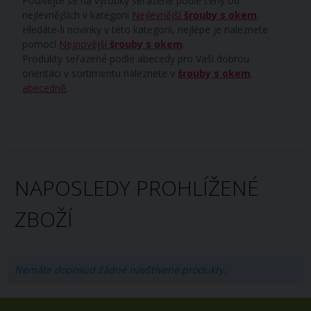
Podívejte se na výrobky seřazené podle ceny od
nejlevnějších v kategorii
Nejlevnější
šrouby s okem
.
Hledáte-li novinky v této kategorii, nejlépe je naleznete
pomocí
Nejnovější
šrouby s okem
.
Produkty seřazené podle abecedy pro Vaši dobrou
orientaci v sortimentu naleznete v
šrouby s okem
abecedně
.
NAPOSLEDY PROHLÍŽENÉ
ZBOŽÍ
Nemáte doposud žádné navštívené produkty.