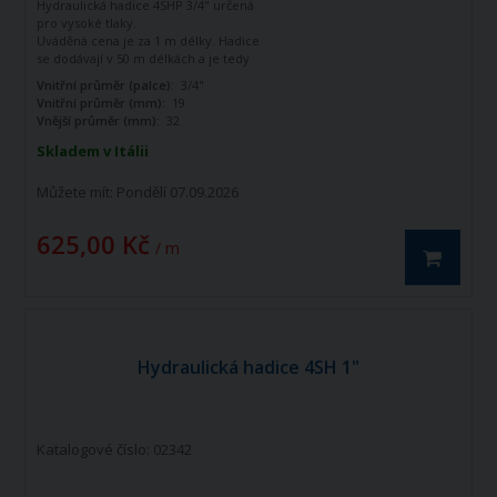
Hydraulická hadice 4SHP 3/4" určená
pro vysoké tlaky.
Uváděná cena je za 1 m délky. Hadice
se dodávají v 50 m délkách a je tedy
potřeba objednat 50 m, nebo násobek
Vnitřní průměr (palce):
3/4"
50 m (100, 200, 300) V případě
Vnitřní průměr (mm):
19
objednávky menší než 50 m, nebo
Vnější průměr (mm):
32
necelého násobku bude množství
automaticky navýšeno na rovný
Skladem v Itálii
násobek 50.
Můžete mít:
Pondělí 07.09.2026
625,00 Kč
/ m
Hydraulická hadice 4SH 1"
Katalogové číslo: 02342