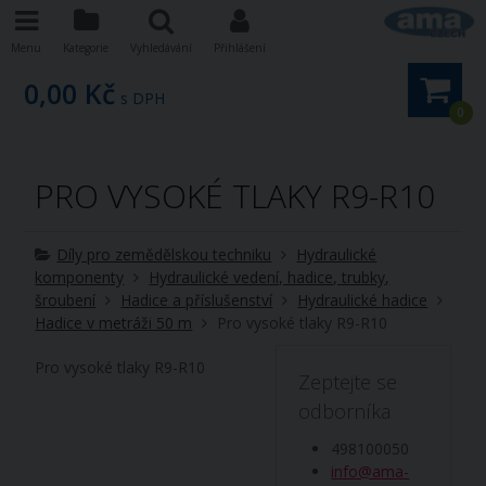
Menu
Kategorie
Vyhledávání
Přihlášení
0,00 Kč
s DPH
0
PRO VYSOKÉ TLAKY R9-R10
Díly pro zemědělskou techniku
Hydraulické
komponenty
Hydraulické vedení, hadice, trubky,
šroubení
Hadice a příslušenství
Hydraulické hadice
Hadice v metráži 50 m
Pro vysoké tlaky R9-R10
Pro vysoké tlaky R9-R10
Zeptejte se
odborníka
498100050
info@ama-