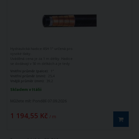
Hydraulická hadice 4SH 1" určená pro
vysoké tlaky.
Uváděná cena je za 1 m délky. Hadice
se dodávají v 50 m délkách a je tedy
potřeba objednat 50 m, nebo násobek
Vnitřní průměr (palce):
1"
50 m (100, 200, 300) V případě
Vnitřní průměr (mm):
25,4
objednávky menší než 50 m, nebo
Vnější průměr (mm):
39,2
necelého násobku bude množství
automaticky navýšeno na rovný
Skladem v Itálii
násobek 50.
Můžete mít:
Pondělí 07.09.2026
1 194,55 Kč
/ m