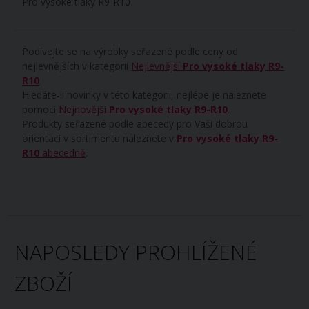
Pro vysoké tlaky R9-R10
Podívejte se na výrobky seřazené podle ceny od
nejlevnějších v kategorii
Nejlevnější
Pro vysoké tlaky R9-
R10
.
Hledáte-li novinky v této kategorii, nejlépe je naleznete
pomocí
Nejnovější
Pro vysoké tlaky R9-R10
.
Produkty seřazené podle abecedy pro Vaši dobrou
orientaci v sortimentu naleznete v
Pro vysoké tlaky R9-
R10
abecedně
.
NAPOSLEDY PROHLÍŽENÉ
ZBOŽÍ