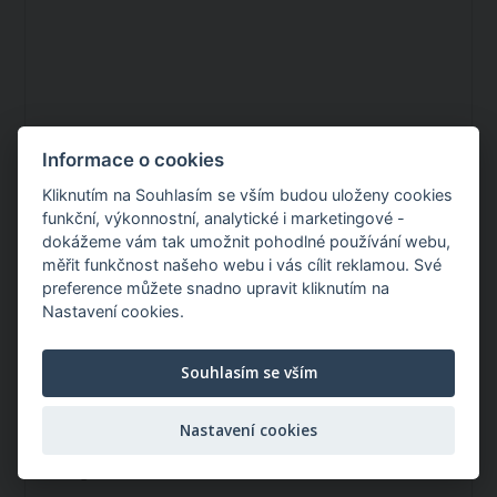
Informace o cookies
Skladem v ČR
Kliknutím na Souhlasím se vším budou uloženy cookies
Můžete mít:
Úterý 11.08.2026
funkční, výkonnostní, analytické i marketingové -
dokážeme vám tak umožnit pohodlné používání webu,
29,25 Kč
měřit funkčnost našeho webu i vás cílit reklamou. Své
/ ks
preference můžete snadno upravit kliknutím na
Nastavení cookies.
Souhlasím se vším
Startovací madlo
Nastavení cookies
Katalogové číslo: F02103