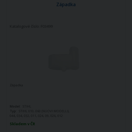
Západka
Katalogové číslo: F03499
Západka
Model:
STIHL
Typ:
STIHL 010, 060 (NUOVI MODELLI),
044, 034, 032, 011, 024, 09, 026, 012
Orig.č. ND:
11251957200
Skladem v ČR