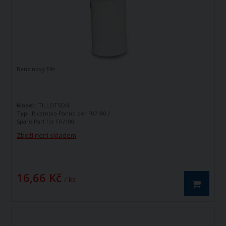
Benzinový filtr
Model:
TILLOTSON
Typ:
Ricambio Panno per F07180 /
Spare Part for F07180
Orig.č. ND:
95182
Zboží není skladem
16,66 Kč
/ ks