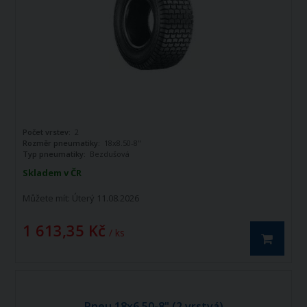
Počet vrstev:
2
Rozměr pneumatiky:
18x8.50-8"
Typ pneumatiky:
Bezdušová
Skladem v ČR
Můžete mít:
Úterý 11.08.2026
1 613,35 Kč
/ ks
Pneu 18x6.50-8" (2 vrstvá)