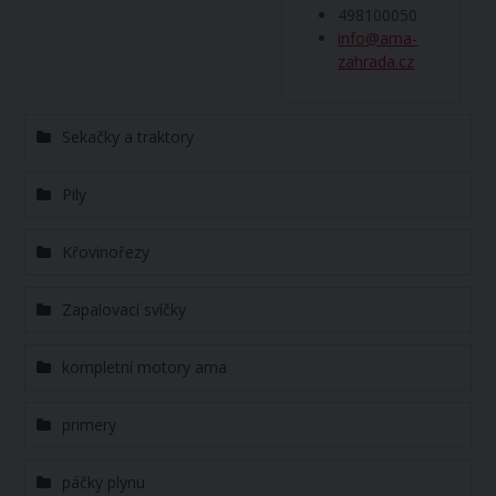
498100050
info@ama-
zahrada.cz
Sekačky a traktory
Pily
Křovinořezy
Zapalovací svíčky
kompletní motory ama
primery
páčky plynu