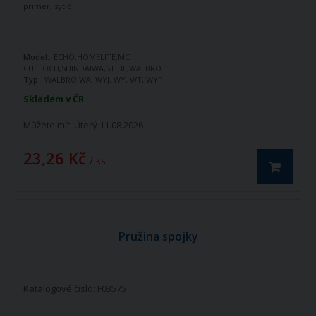
primer, sytič
Model:
ECHO,HOMELITE,MC
CULLOCH,SHINDAIWA,STIHL,WALBRO
Typ:
WALBRO WA, WYJ, WY, WT, WYP,
WYL, WZ, WYK
Skladem v ČR
Orig.č. ND:
ECHO
12318140630,HOMELITE UP04802,
Můžete mít:
Úterý 11.08.2026
UP01201,MC CULLOCH
22583400,SHINDAIWA 2003681670,STIHL
41331212700,WALBRO 18812
23,26 Kč
/ ks
Pružina spojky
Katalogové číslo: F03575