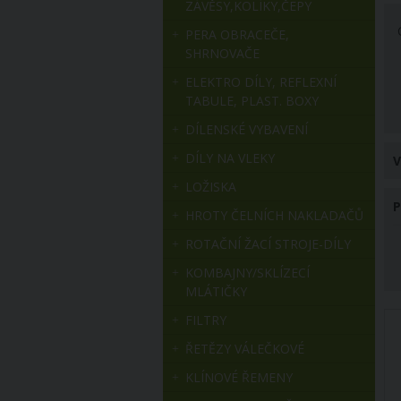
ZÁVĚSY,KOLÍKY,ČEPY
PERA OBRACEČE,
SHRNOVAČE
ELEKTRO DÍLY, REFLEXNÍ
TABULE, PLAST. BOXY
DÍLENSKÉ VYBAVENÍ
DÍLY NA VLEKY
V
LOŽISKA
HROTY ČELNÍCH NAKLADAČŮ
ROTAČNÍ ŽACÍ STROJE-DÍLY
KOMBAJNY/SKLÍZECÍ
MLÁTIČKY
FILTRY
ŘETĚZY VÁLEČKOVÉ
KLÍNOVÉ ŘEMENY