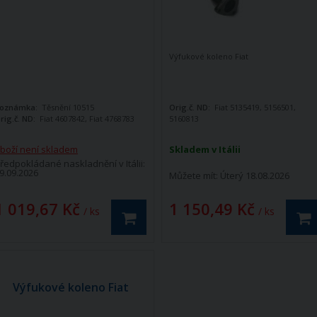
Výfukové koleno Fiat
oznámka:
Těsnění 10515
Orig.č. ND:
Fiat 5135419, 5156501,
rig.č. ND:
Fiat 4607842, Fiat 4768783
5160813
boží není skladem
Skladem v Itálii
ředpokládané naskladnění v Itálii:
9.09.2026
Můžete mít:
Úterý 18.08.2026
1 019,67 Kč
1 150,49 Kč
/ ks
/ ks
Výfukové koleno Fiat