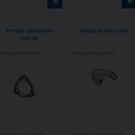
Příruba výfukového
Výfukové koleno Fiat
potrubí
atalogové číslo: 04070
Katalogové číslo: 04082
oznámka:
Aplikace- 04077
Orig.č. ND:
Fiat 5121925, 5164163,