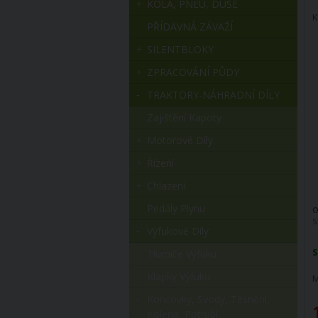
KOLA, PNEU, DUŠE
K
PŘÍDAVNÁ ZÁVAŽÍ
SILENTBLOKY
ZPRACOVÁNÍ PŮDY
TRAKTORY-NÁHRADNÍ DÍLY
Zajištění Kapoty
Motorové Díly
Řízení
Chlazení
Pedály Plynu
O
5
Výfukové Díly
S
Tlumiče Výfuku
Klapky Výfuku
M
Koncovky, Svody, Těsnění,
Kolena, Potrubí