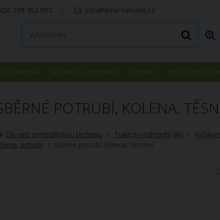
420 739 452 092
info@ama-zahrada.cz
kční nabídka
Novinky v sortimentu
Kontakt
Volná pracovní 
SBĚRNÉ POTRUBÍ, KOLENA, TĚSN
Díly pro zemědělskou techniku
Traktory-náhradní díly
Výfukové
olena, potrubí
Sběrné potrubí, kolena, těsnění
Z