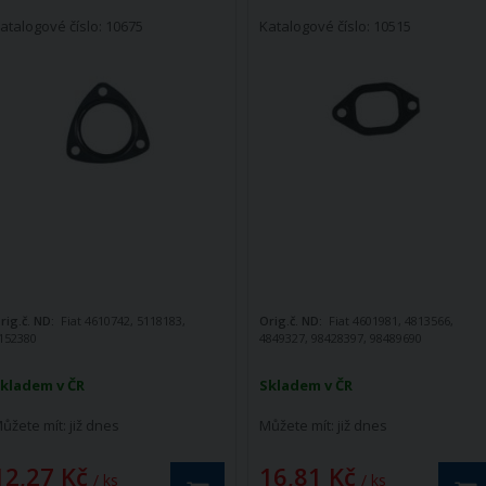
atalogové číslo: 10675
Katalogové číslo: 10515
rig.č. ND:
Fiat 4610742, 5118183,
Orig.č. ND:
Fiat 4601981, 4813566,
152380
4849327, 98428397, 98489690
kladem v ČR
Skladem v ČR
ůžete mít:
již dnes
Můžete mít:
již dnes
12,27 Kč
16,81 Kč
/ ks
/ ks