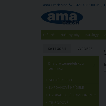
ama Czech s.r.o.
+420 498 100 050, +
O firmě
Naše výroby
Katalogy
A
KATEGORIE
VÝROBCE
Díly pro zemědělskou
techniku
k
SEDAČKY SEAT
KARDANOVÉ HŘÍDELE
HYDRAULICKÉ KOMPONENTY
TŘÍBODOVÉ