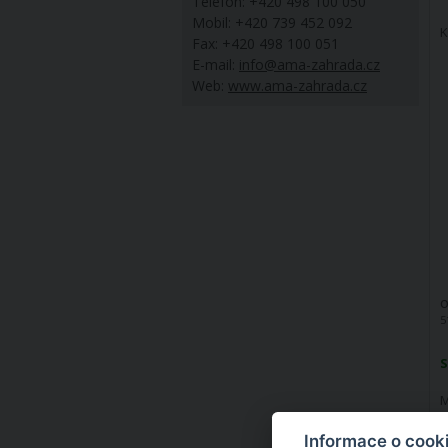
Telefon: +420 498 100 050
Mobil: +420 739 452 092
K
Fax: +420 498 100 051
E-mail:
info@ama-zahrada.cz
Web:
www.ama-zahrada.cz
O
5
S
M
Informace o cook