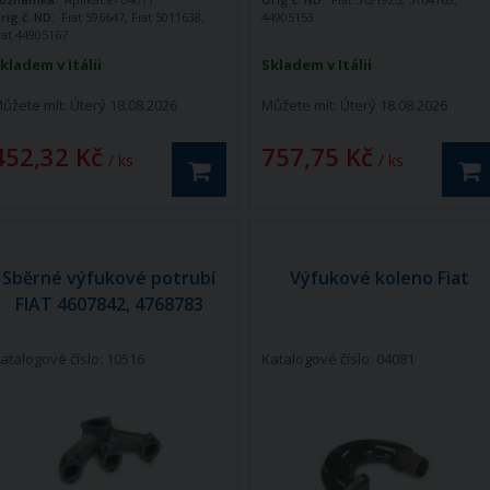
rig.č. ND:
Fiat 596647, Fiat 5011638,
44905153
iat 44905167
kladem v Itálii
Skladem v Itálii
ůžete mít:
Úterý 18.08.2026
Můžete mít:
Úterý 18.08.2026
452,32 Kč
757,75 Kč
/ ks
/ ks
Sběrné výfukové potrubí
Výfukové koleno Fiat
FIAT 4607842, 4768783
atalogové číslo: 10516
Katalogové číslo: 04081