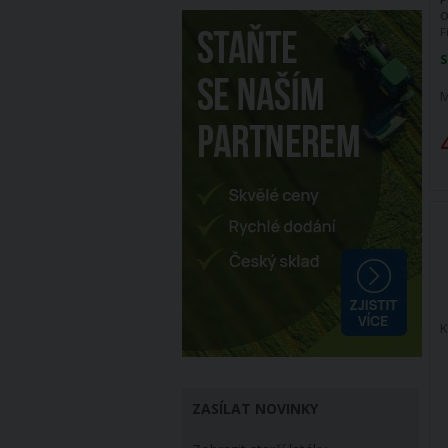
O
F
S
M
K
ZASÍLAT NOVINKY