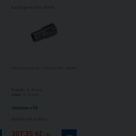
Katalogové číslo: 05676
Výfukové potrubí - redukce Fiat, Landini
Průměr:
A- 46 mm
výška:
B- 56 mm
Skladem v ČR
Můžete mít:
již dnes
307,35 Kč
/ ks