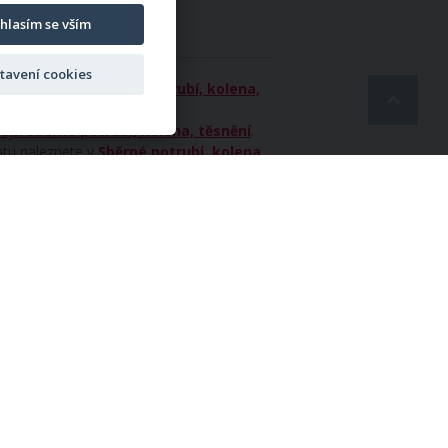
hlasím se vším
tavení cookies
rii
Nejlevnější
Sběrné potrubí, kolena,
ější
Sběrné potrubí, kolena, těsnění
.
ntu naleznete v
Sběrné potrubí, kolena,