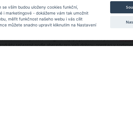
/ ks
Sou
m se vším budou uloženy cookies funkční,
ké i marketingové - dokážeme vám tak umožnit
bu, měřit funkčnost našeho webu i vás cílit
Nas
nce můžete snadno upravit kliknutím na Nastavení
odívejte se na výrobky seřazené podle ceny od nejlevnějších v katego
ěsnění
.
ledáte-li novinky v této kategorii, nejlépe je naleznete pomocí
Nejnov
rodukty seřazené podle abecedy pro Vaši dobrou orientaci v sortime
ěsnění
abecedně
.
ÍŽENÉ ZBOŽÍ
dukty.