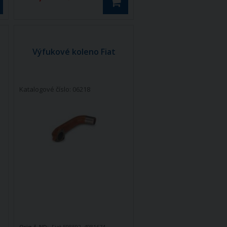
Výfukové koleno Fiat
Katalogové číslo: 06218
Orig.č. ND:
Fiat 598592, 4981674,