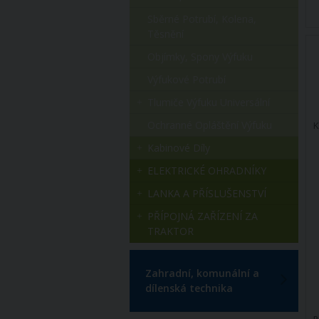
Sběrné Potrubí, Kolena,
Těsnění
Objímky, Spony Výfuku
Výfukové Potrubí
Tlumiče Výfuku Universální
Ochranné Opláštění Výfuku
K
Kabinové Díly
ELEKTRICKÉ OHRADNÍKY
LANKA A PŘÍSLUŠENSTVÍ
PŘÍPOJNÁ ZAŘÍZENÍ ZA
TRAKTOR
Zahradní, komunální a
dílenská technika
P