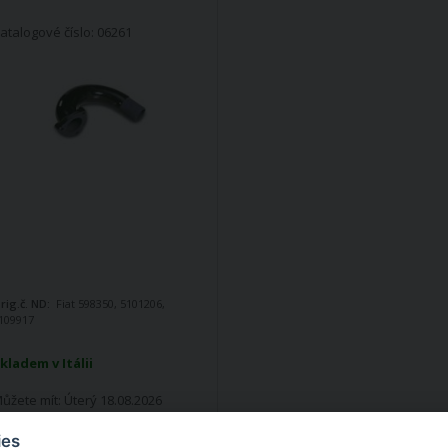
atalogové číslo: 06261
rig.č. ND:
Fiat 598350, 5101206,
109917
kladem v Itálii
ůžete mít:
Úterý 18.08.2026
ies
2 069,31 Kč