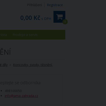
Přihlášení
Registrace
0,00 Kč
s DPH
0
místa
Prodejci a servis
ĚNÍ
 díly
Koncovky, svody, těsnění,
eptejte se odborníka
498100050
info@ama-zahrada.cz