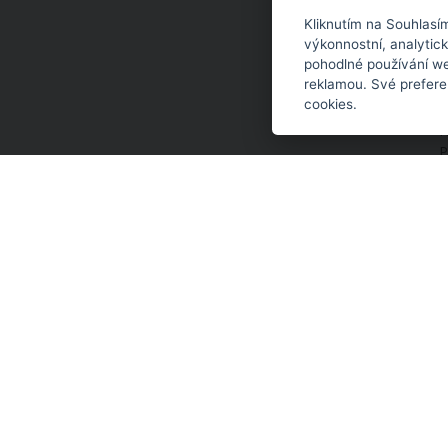
Kliknutím na Souhlasí
výkonnostní, analytic
pohodlné používání we
reklamou. Své prefere
P
cookies.
t
H
P
t
NAPOSLEDY PROHL
Nemáte doposud žádné navštívené pro