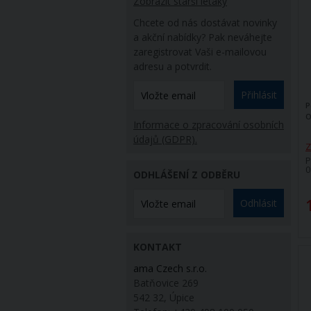
Zobrazit starší letáky
Chcete od nás dostávat novinky
a akční nabídky? Pak neváhejte
zaregistrovat Vaši e-mailovou
adresu a potvrdit.
Přihlásit
P
O
Informace o zpracování osobních
údajů (GDPR).
Z
P
0
ODHLÁŠENÍ Z ODBĚRU
Odhlásit
KONTAKT
ama Czech s.r.o.
Batňovice 269
542 32, Úpice