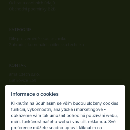
Ochrana osobních údajů
Obchodní podmínky B2B
KATEGORIE
Díly pro zemědělskou techniku
Zahradní, komunální a dílenská technika
KONTAKT
ama Czech s.r.o.
Batňovice 269
542 32, Úpice
Telefon: +420 498 100 050
Informace o cookies
Mobil: +420 739 452 092
Kliknutím na Souhlasím se vším budou uloženy cookies
Fax: +420 498 100 051
funkční, výkonnostní, analytické i marketingové -
E-mail:
info@ama-zahrada.cz
dokážeme vám tak umožnit pohodlné používání webu,
Web:
www.ama-zahrada.cz
měřit funkčnost našeho webu i vás cílit reklamou. Své
preference můžete snadno upravit kliknutím na