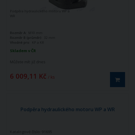
Podpěra hydraulického motoru WP a
WR
Rozměr A:
M10 mm
Rozměr B (průměr):
32 mm
Vhodné pro:
KP a KR
Skladem v ČR
Můžete mít:
již dnes
6 009,11 Kč
/ ks
Podpěra hydraulického motoru WP a WR
Katalogové číslo: 91695