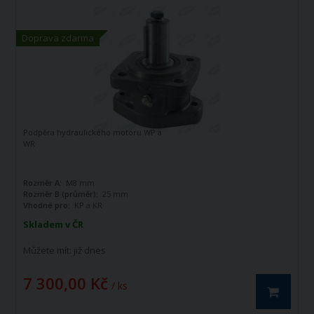
Doprava zdarma
Podpěra hydraulického motoru WP a
WR
Rozměr A:
M8 mm
Rozměr B (průměr):
25 mm
Vhodné pro:
KP a KR
Skladem v ČR
Můžete mít:
již dnes
7 300,00 Kč
/ ks