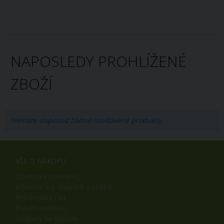
NAPOSLEDY PROHLÍŽENÉ
ZBOŽÍ
Nemáte doposud žádné navštívené produkty.
VŠE O NÁKUPU
Obchodní podmínky
Informace o dopravě a platbě
Reklamační řád
Právní ujednání
Soubory ke stažení