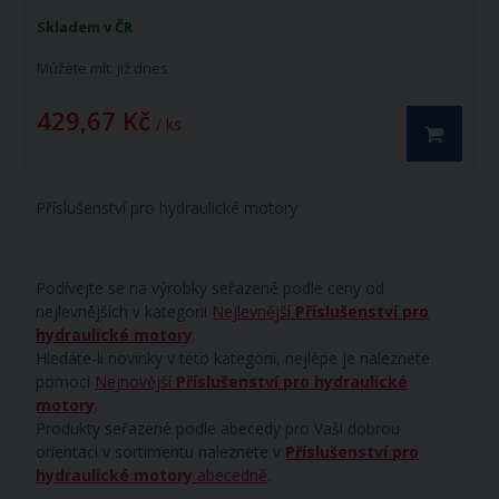
Skladem v ČR
Můžete mít:
již dnes
429,67 Kč
/ ks
Příslušenství pro hydraulické motory
Podívejte se na výrobky seřazené podle ceny od
nejlevnějších v kategorii
Nejlevnější
Příslušenství pro
hydraulické motory
.
Hledáte-li novinky v této kategorii, nejlépe je naleznete
pomocí
Nejnovější
Příslušenství pro hydraulické
motory
.
Produkty seřazené podle abecedy pro Vaši dobrou
orientaci v sortimentu naleznete v
Příslušenství pro
hydraulické motory
abecedně
.