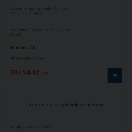
Sada těsnění pro Hydraulické motory
KM, KP, KR, KP SAE 6 B
Poznámka:
Pro motory KM, KP, KR, KP
SAE 6 B
Skladem v ČR
Můžete mít:
již dnes
393,94 Kč
/ ks
Redukce pro hydraulické motory
Katalogové číslo: 12613