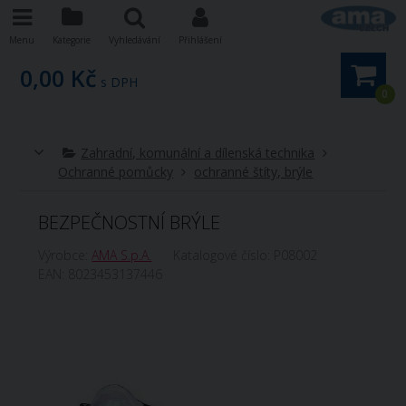
Menu
Kategorie
Vyhledávání
Přihlášení
0,00 Kč
s DPH
0
Zahradní, komunální a dílenská technika
Ochranné pomůcky
ochranné štíty, brýle
BEZPEČNOSTNÍ BRÝLE
Výrobce:
AMA S.p.A.
Katalogové číslo:
P08002
EAN:
8023453137446