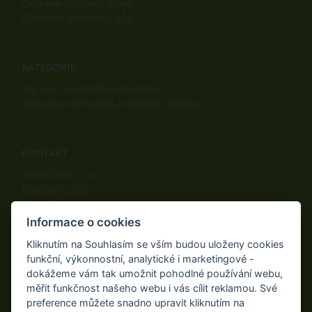
Ochrana osobních údajů
Obchodní podmínky B2B
KATEGORIE
Díly pro zemědělskou techniku
Zahradní, komunální a dílenská technika
KONTAKT
ama Czech s.r.o.
Batňovice 269
542 32, Úpice
Telefon: +420 498 100 050
Informace o cookies
Mobil: +420 739 452 092
Kliknutím na Souhlasím se vším budou uloženy cookies
Fax: +420 498 100 051
funkční, výkonnostní, analytické i marketingové -
E-mail:
info@ama-zahrada.cz
dokážeme vám tak umožnit pohodlné používání webu,
Web:
www.ama-zahrada.cz
měřit funkčnost našeho webu i vás cílit reklamou. Své
preference můžete snadno upravit kliknutím na