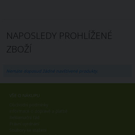
NAPOSLEDY PROHLÍŽENÉ
ZBOŽÍ
Nemáte doposud žádné navštívené produkty.
VŠE O NÁKUPU
Obchodní podmínky
Informace o dopravě a platbě
Reklamační řád
Právní ujednání
Soubory ke stažení