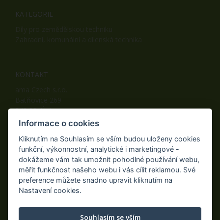
KATEGORIE
Díly pro zemědělskou techniku
Zahradní, komunální a dílenská technika
KONTAKT
ama Czech s.r.o.
Batňovice 269
542 32, Úpice
Telefon: +420 498 100 050
Informace o cookies
Mobil: +420 739 452 092
Kliknutím na Souhlasím se vším budou uloženy cookies
Fax: +420 498 100 051
funkční, výkonnostní, analytické i marketingové -
E-mail:
info@ama-zahrada.cz
dokážeme vám tak umožnit pohodlné používání webu,
Web:
www.ama-zahrada.cz
měřit funkčnost našeho webu i vás cílit reklamou. Své
preference můžete snadno upravit kliknutím na
Nastavení cookies.
NAJDETE NÁS TAKÉ NA:
Souhlasím se vším