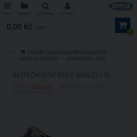
Menu
Kategorie
Vyhledávání
Přihlášení
0,00 Kč
s DPH
0
Zahradní, komunální a dílenská technika
Ochranné pomůcky
ochranné štíty, brýle
BEZPEČNOSTNÍ BRÝLE NEMLŽÍCÍ SE
Výrobce:
AMA S.p.A.
Katalogové číslo:
07076
EAN:
8023453070767