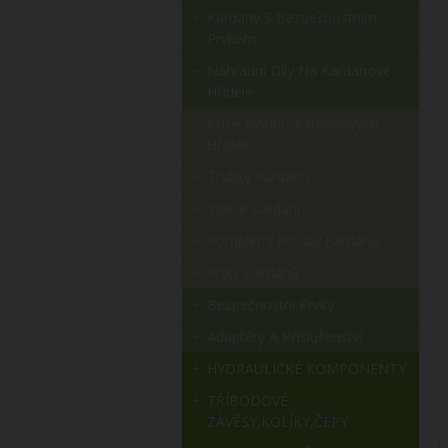
Kardany S Bezpečnostním
Prvkem
Náhradní Díly Na Kardanové
Hřídele
Kříže Kloubů Kardanových
Hřídelí
Trubky Kardanů
Vidlice Kardanů
Kompletní Klouby Kardanů
Kryty Kardanů
Bezpečnostní Prvky
Adaptéry A Příslušenství
HYDRAULICKÉ KOMPONENTY
TŘÍBODOVÉ
ZÁVĚSY,KOLÍKY,ČEPY