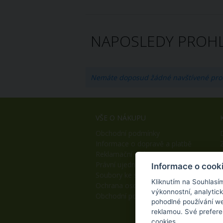
NAPOSLEDY PROHL
Nemáte doposud žádné navštívené pro
VŠE O NÁKUPU
Obchodní podmínky
Informace o dopravě a platbě
Reklamační řád
Právní ujednání
Informace o cook
Soubory ke stažení
Kliknutím na Souhlasí
Ochrana osobních údajů
výkonnostní, analytic
Obchodní podmínky B2B
pohodlné používání we
reklamou. Své prefere
cookies.