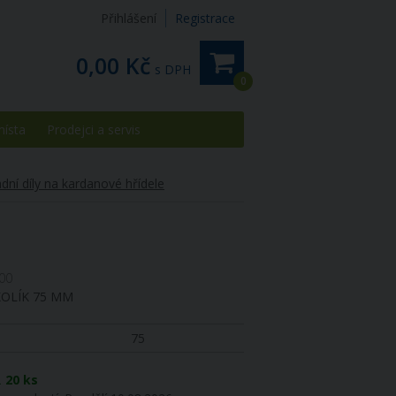
Přihlášení
Registrace
0,00 Kč
s DPH
0
místa
Prodejci a servis
dní díly na kardanové hřídele
00
KOLÍK 75 MM
75
R
20 ks