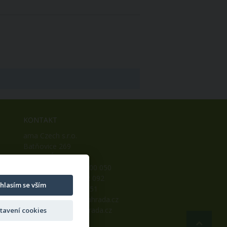
KONTAKT
ama Czech s.r.o.
Batňovice 269
542 32, Úpice
Telefon: +420 498 100 050
Mobil: +420 739 452 092
hlasím se vším
Fax: +420 498 100 051
E-mail:
info@ama-zahrada.cz
Web:
www.ama-zahrada.cz
tavení cookies