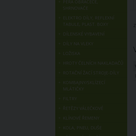
PERA OBRACEČE,
SHRNOVAČE
ELEKTRO DÍLY, REFLEXNÍ
TABULE, PLAST. BOXY
Z
DÍLENSKÉ VYBAVENÍ
DÍLY NA VLEKY
LOŽISKA
HROTY ČELNÍCH NAKLADAČŮ
ROTAČNÍ ŽACÍ STROJE-DÍLY
KOMBAJNY/SKLÍZECÍ
MLÁTIČKY
FILTRY
ŘETĚZY VÁLEČKOVÉ
KLÍNOVÉ ŘEMENY
KOLA, PNEU, DUŠE