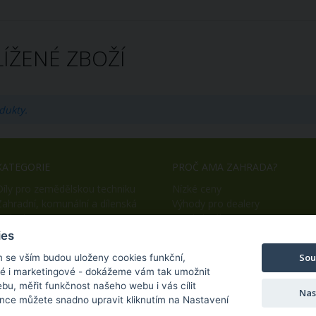
ÍŽENÉ ZBOŽÍ
dukty.
KATEGORIE
PROČ AMA ZAHRADA?
Díly pro zemědělskou techniku
Nízké ceny
Zahradní, komunální a dílenská
Výhody pro dealery
technika
Snadný nákup
OEM výroba
ies
Sou
m se vším budou uloženy cookies funkční,
ké i marketingové - dokážeme vám tak umožnit
bu, měřit funkčnost našeho webu i vás cílit
Nas
nce můžete snadno upravit kliknutím na Nastavení