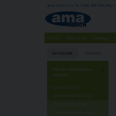
ama Czech s.r.o.
+420 498 100 050, +
O firmě
Naše výroby
Katalogy
A
KATEGORIE
VÝROBCE
Díly pro zemědělskou
techniku
SEDAČKY SEAT
KARDANOVÉ HŘÍDELE
Standardní Kardany
Homokinetické Kardany