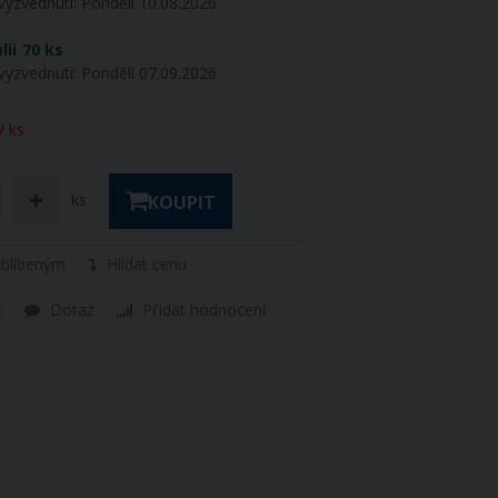
vyzvednutí:
Pondělí 10.08.2026
lii
70 ks
vyzvednutí:
Pondělí 07.09.2026
/ ks
ks
KOUPIT
oblíbeným
Hlídat cenu
t
Dotaz
Přidat hodnocení