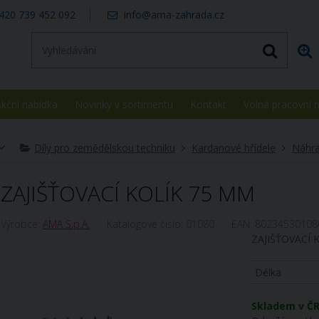
420 739 452 092
info@ama-zahrada.cz
kční nabídka
Novinky v sortimentu
Kontakt
Volná pracovní 
Díly pro zemědělskou techniku
Kardanové hřídele
Náhra
ZAJIŠŤOVACÍ KOLÍK 75 MM
Výrobce:
AMA S.p.A.
Katalogové číslo:
01080
EAN:
80234530108
ZAJIŠŤOVACÍ 
Délka
Skladem v Č