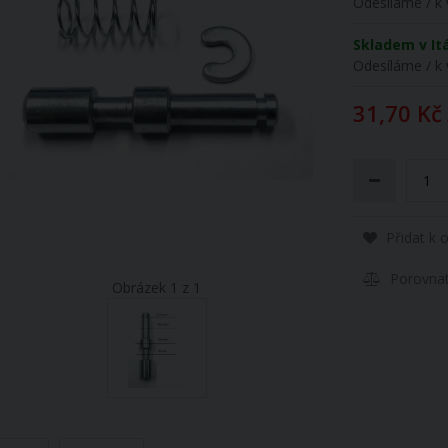
Odesíláme / k 
Skladem v Itá
Odesíláme / k 
31,70 Kč
Přidat k 
Porovna
Obrázek 1 z 1