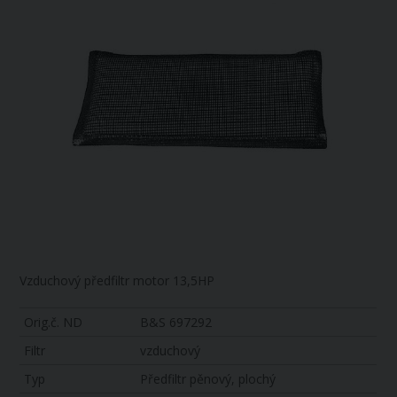
Vzduchový předfiltr motor 13,5HP
Orig.č. ND
B&S 697292
Filtr
vzduchový
Typ
Předfiltr pěnový, plochý