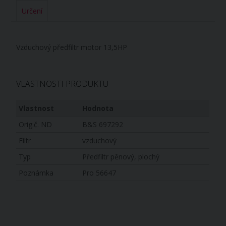
Určení
Vzduchový předfiltr motor 13,5HP
VLASTNOSTI PRODUKTU
Vlastnost
Hodnota
Orig.č. ND
B&S 697292
Filtr
vzduchový
Typ
Předfiltr pěnový, plochý
Poznámka
Pro 56647