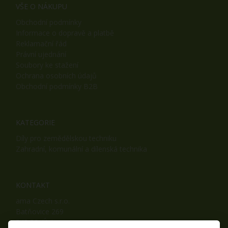
VŠE O NÁKUPU
Obchodní podmínky
Informace o dopravě a platbě
Reklamační řád
Právní ujednání
Soubory ke stažení
Ochrana osobních údajů
Obchodní podmínky B2B
KATEGORIE
Díly pro zemědělskou techniku
Zahradní, komunální a dílenská technika
KONTAKT
ama Czech s.r.o.
Batňovice 269
542 32, Úpice