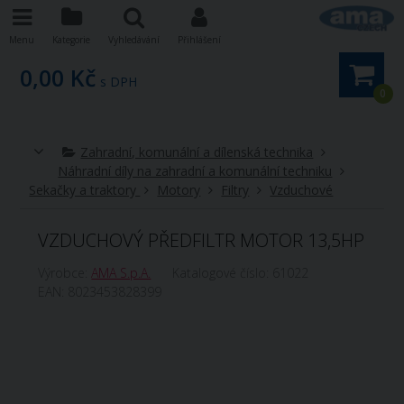
Menu
Kategorie
Vyhledávání
Přihlášení
0,00 Kč
s DPH
0
Zahradní, komunální a dílenská technika
Náhradní díly na zahradní a komunální techniku
Sekačky a traktory
Motory
Filtry
Vzduchové
VZDUCHOVÝ PŘEDFILTR MOTOR 13,5HP
Výrobce:
AMA S.p.A.
Katalogové číslo:
61022
EAN:
8023453828399