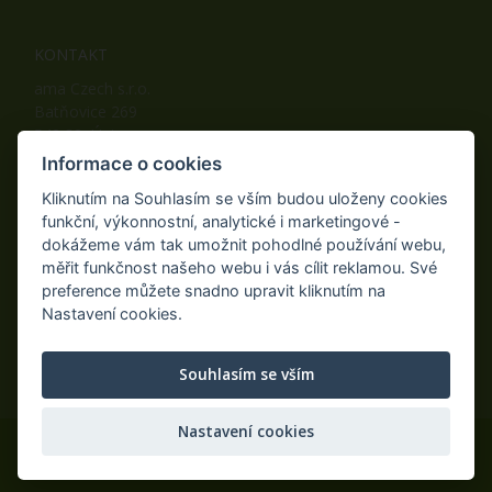
KONTAKT
ama Czech s.r.o.
Batňovice 269
542 32, Úpice
Telefon: +420 498 100 050
Informace o cookies
Mobil: +420 739 452 092
Kliknutím na Souhlasím se vším budou uloženy cookies
Fax: +420 498 100 051
funkční, výkonnostní, analytické i marketingové -
E-mail:
info@ama-zahrada.cz
dokážeme vám tak umožnit pohodlné používání webu,
Web:
www.ama-zahrada.cz
měřit funkčnost našeho webu i vás cílit reklamou. Své
preference můžete snadno upravit kliknutím na
Nastavení cookies.
NAJDETE NÁS TAKÉ NA:
Souhlasím se vším
Nastavení cookies
© 2020 ama Czech s.r.o., Všechna práva vyhrazena.
Eshop na míru
AiShop