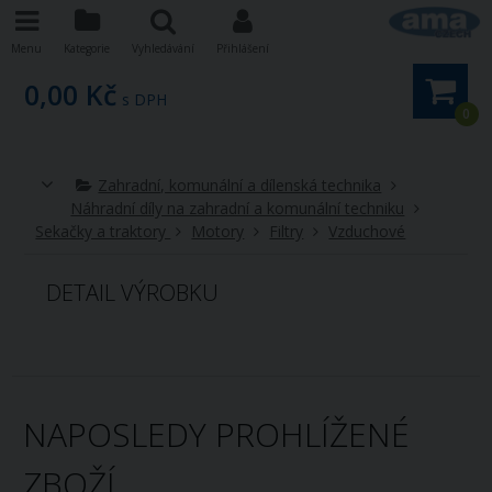
Menu
Kategorie
Vyhledávání
Přihlášení
0,00 Kč
s DPH
0
Zahradní, komunální a dílenská technika
Náhradní díly na zahradní a komunální techniku
Sekačky a traktory
Motory
Filtry
Vzduchové
DETAIL VÝROBKU
NAPOSLEDY PROHLÍŽENÉ
ZBOŽÍ