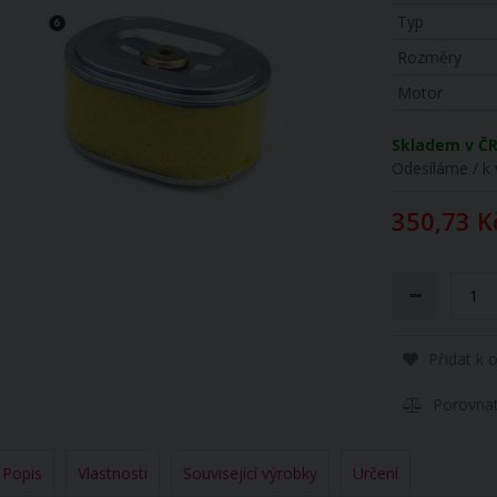
Typ
Rozměry
Motor
Skladem v Č
Odesíláme / k 
350,73 K
Přidat k 
Porovna
Popis
Vlastnosti
Související výrobky
Určení