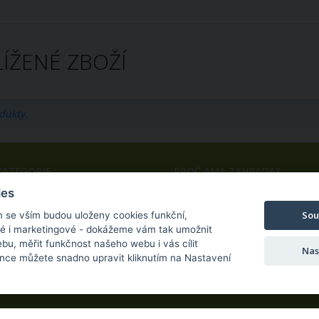
ÍŽENÉ ZBOŽÍ
dukty.
KATEGORIE
PROČ AMA ZAHRADA?
ies
Díly pro zemědělskou techniku
Nízké ceny
Zahradní, komunální a dílenská
Výhody pro dealery
Sou
m se vším budou uloženy cookies funkční,
technika
Snadný nákup
ké i marketingové - dokážeme vám tak umožnit
OEM výroba
bu, měřit funkčnost našeho webu i vás cílit
Nas
nce můžete snadno upravit kliknutím na Nastavení