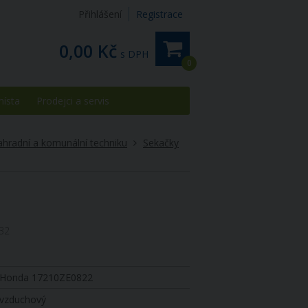
Přihlášení
Registrace
0,00 Kč
s DPH
0
místa
Prodejci a servis
ahradní a komunální techniku
Sekačky
32
Honda 17210ZE0822
vzduchový