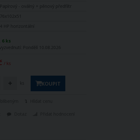
Papírový - oválný + pěnový předfiltr
76x102x51
4 HP horizontální
R
6 ks
vyzvednutí:
Pondělí 10.08.2026
č
/ ks
ks
KOUPIT
oblíbeným
Hlídat cenu
t
Dotaz
Přidat hodnocení