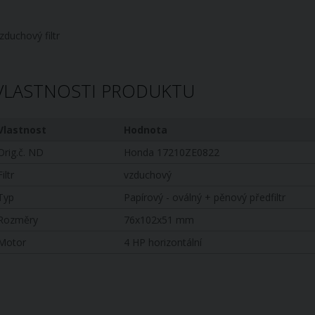
zduchový filtr
VLASTNOSTI PRODUKTU
Vlastnost
Hodnota
Orig.č. ND
Honda 17210ZE0822
Filtr
vzduchový
Typ
Papírový - oválný + pěnový předfiltr
Rozměry
76x102x51 mm
Motor
4 HP horizontální