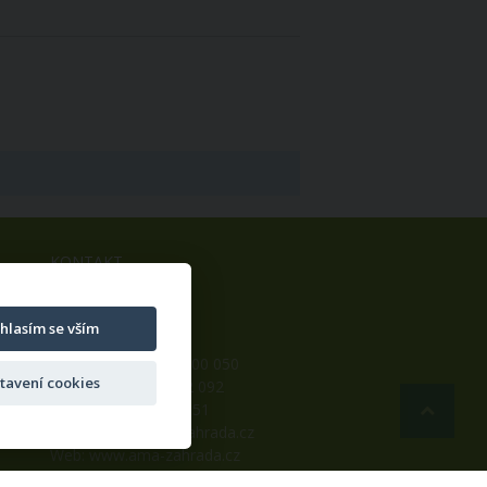
KONTAKT
ama Czech s.r.o.
Batňovice 269
hlasím se vším
542 32, Úpice
Telefon: +420 498 100 050
tavení cookies
Mobil: +420 739 452 092
Fax: +420 498 100 051
E-mail:
info@ama-zahrada.cz
Web:
www.ama-zahrada.cz