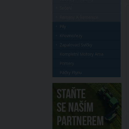
Sečení
Řemeny A Řemenice
Pily
Křovinořezy
Zapalovací Svíčky
Kompletní Motory Ama
Primery
Páčky Plynu