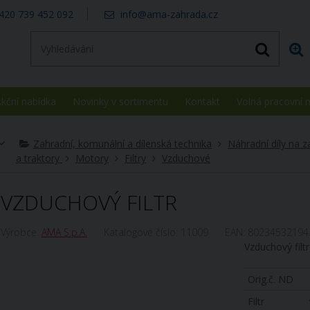
420 739 452 092
info@ama-zahrada.cz
kční nabídka
Novinky v sortimentu
Kontakt
Volná pracovní 
Zahradní, komunální a dílenská technika
Náhradní díly na z
a traktory
Motory
Filtry
Vzduchové
VZDUCHOVÝ FILTR
Výrobce:
AMA S.p.A.
Katalogové číslo:
11009
EAN:
80234532194
Vzduchový filtr
Orig.č. ND
Filtr