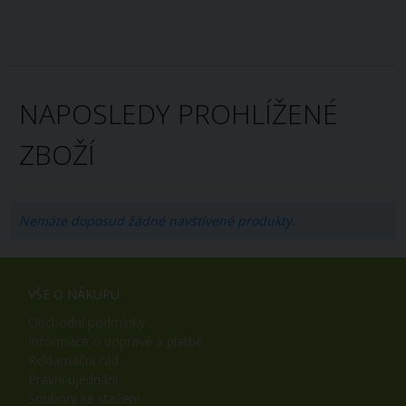
NAPOSLEDY PROHLÍŽENÉ
ZBOŽÍ
Nemáte doposud žádné navštívené produkty.
VŠE O NÁKUPU
Obchodní podmínky
Informace o dopravě a platbě
Reklamační řád
Právní ujednání
Soubory ke stažení