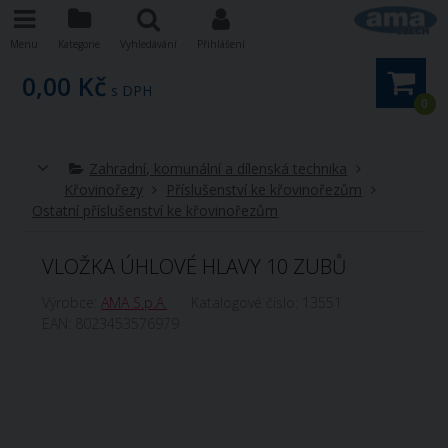
Menu
Kategorie
Vyhledávání
Přihlášení
0,00 Kč
s DPH
0
Zahradní, komunální a dílenská technika
Křovinořezy
Příslušenství ke křovinořezům
Ostatní příslušenství ke křovinořezům
VLOŽKA ÚHLOVÉ HLAVY 10 ZUBŮ
Výrobce:
AMA S.p.A.
Katalogové číslo:
13551
EAN:
8023453576979