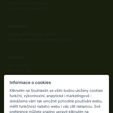
Ochrana osobních údajů
Obchodní podmínky B2B
KATEGORIE
Díly pro zemědělskou techniku
Zahradní, komunální a dílenská technika
KONTAKT
ama Czech s.r.o.
Batňovice 269
542 32, Úpice
Telefon: +420 498 100 050
Informace o cookies
Mobil: +420 739 452 092
Kliknutím na Souhlasím se vším budou uloženy cookies
Fax: +420 498 100 051
funkční, výkonnostní, analytické i marketingové -
E-mail:
info@ama-zahrada.cz
dokážeme vám tak umožnit pohodlné používání webu,
Web:
www.ama-zahrada.cz
měřit funkčnost našeho webu i vás cílit reklamou. Své
preference můžete snadno upravit kliknutím na