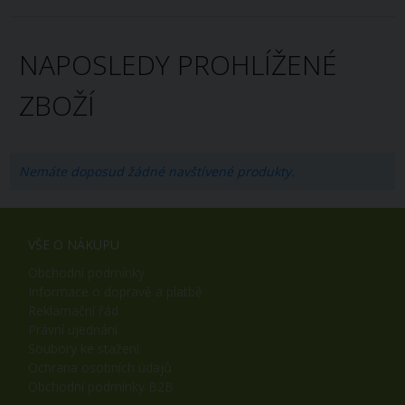
NAPOSLEDY PROHLÍŽENÉ
ZBOŽÍ
Nemáte doposud žádné navštívené produkty.
VŠE O NÁKUPU
Obchodní podmínky
Informace o dopravě a platbě
Reklamační řád
Právní ujednání
Soubory ke stažení
Ochrana osobních údajů
Obchodní podmínky B2B