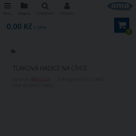
Menu
Kategorie
Vyhledávání
Přihlášení
0,00 Kč
s DPH
0
TLAKOVÁ HADICE NA CÍVCE
Výrobce:
AMA S.p.A.
Katalogové číslo:
10465
EAN:
8023453104653