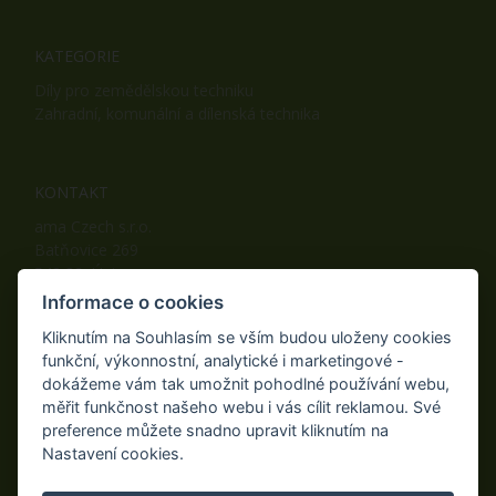
KATEGORIE
Díly pro zemědělskou techniku
Zahradní, komunální a dílenská technika
KONTAKT
ama Czech s.r.o.
Batňovice 269
542 32, Úpice
Telefon: +420 498 100 050
Informace o cookies
Mobil: +420 739 452 092
Kliknutím na Souhlasím se vším budou uloženy cookies
Fax: +420 498 100 051
funkční, výkonnostní, analytické i marketingové -
E-mail:
info@ama-zahrada.cz
dokážeme vám tak umožnit pohodlné používání webu,
Web:
www.ama-zahrada.cz
měřit funkčnost našeho webu i vás cílit reklamou. Své
preference můžete snadno upravit kliknutím na
Nastavení cookies.
NAJDETE NÁS TAKÉ NA: