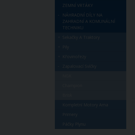
ZEMNÍ VRTÁKY
NÁHRADNÍ DÍLY NA
ZAHRADNÍ A KOMUNÁLNÍ
TECHNIKU
Sekačky A Traktory
Pily
Křovinořezy
Zapalovací Svíčky
NGK
Champion
Brisk
Kompletní Motory Ama
Primery
Páčky Plynu