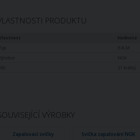
VLASTNOSTI PRODUKTU
Vlastnost
Hodnota
Typ
B4LM
Výrobce
NGK
Klíč
21 krátký
SOUVISEJÍCÍ VÝROBKY
Zapalovací svíčky
Svíčka zapalování NGK