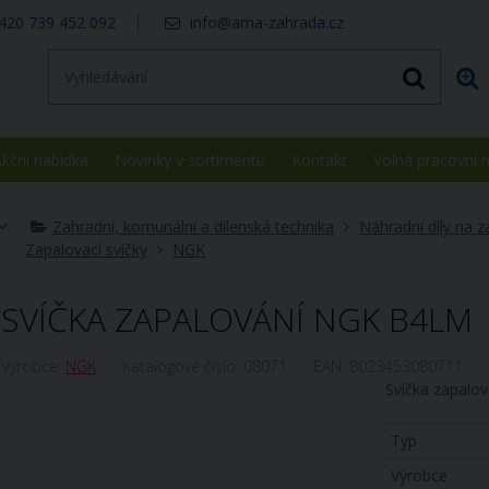
420 739 452 092
info@ama-zahrada.cz
kční nabídka
Novinky v sortimentu
Kontakt
Volná pracovní 
Zahradní, komunální a dílenská technika
Náhradní díly na z
Zapalovací svíčky
NGK
SVÍČKA ZAPALOVÁNÍ NGK B4LM
Výrobce:
NGK
Katalogové číslo:
08071
EAN:
8023453080711
Svíčka zapalo
Typ
Výrobce