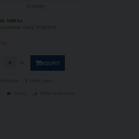
21 krátký
lii
1680 ks
vyzvednutí:
Úterý 18.08.2026
/ ks
ks
KOUPIT
oblíbeným
Hlídat cenu
t
Dotaz
Přidat hodnocení