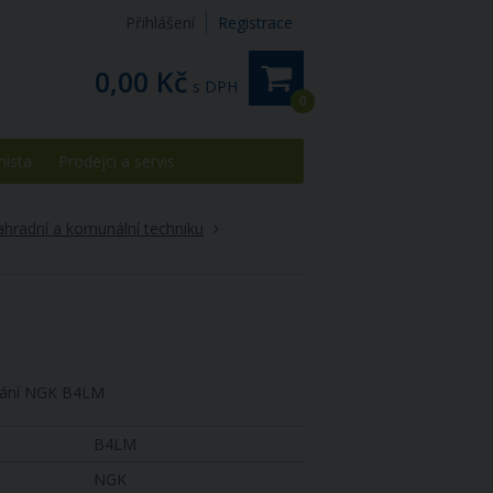
Přihlášení
Registrace
0,00 Kč
s DPH
0
místa
Prodejci a servis
ahradní a komunální techniku
vání NGK B4LM
B4LM
NGK