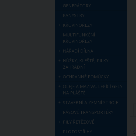
GENERÁTORY
KANYSTRY
KŘOVINOŘEZY
MULTIFUNKČNÍ
KŘOVINOŘEZY
NÁŘADÍ DÍLNA
NŮŽKY, KLEŠTĚ, PILKY--
ZAHRADNÍ
OCHRANNÉ POMŮCKY
OLEJE A MAZIVA, LEPÍCÍ GELY
NA PLÁŠTĚ
STAVEBNÍ A ZEMNÍ STROJE
PÁSOVÉ TRANSPORTÉRY
PILY ŘETĚZOVÉ
PLOTOSTŘIHY
S