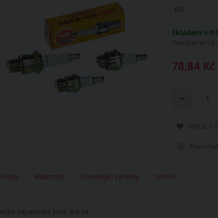
Klíč
Skladem v Itá
Odesíláme / k 
78,84 Kč
Přidat k 
Porovna
Popis
Vlastnosti
Související výrobky
Určení
víčka zapalování NGK B4LM