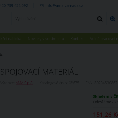
420 739 452 092
info@ama-zahrada.cz
kční nabídka
Novinky v sortimentu
Kontakt
Volná pracovní 
SPOJOVACÍ MATERIÁL
Výrobce:
AMA S.p.A.
Katalogové číslo:
08675
EAN:
80234530867
Skladem v Č
Odesíláme / k 
151,26 K