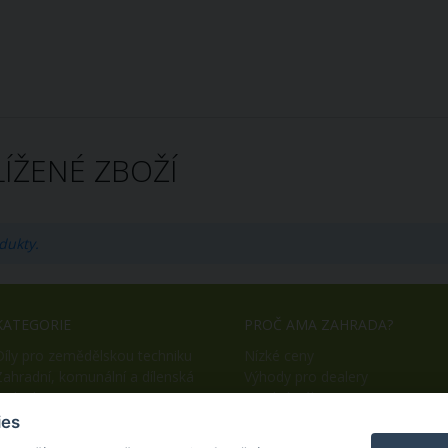
ÍŽENÉ ZBOŽÍ
dukty.
KATEGORIE
PROČ AMA ZAHRADA?
Díly pro zemědělskou techniku
Nízké ceny
Zahradní, komunální a dílenská
Výhody pro dealery
technika
Snadný nákup
OEM výroba
ies