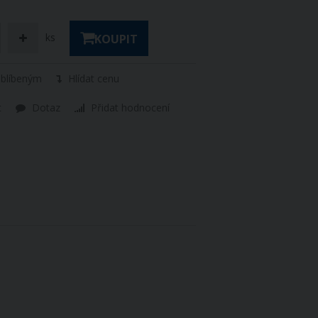
ks
KOUPIT
oblíbeným
Hlídat cenu
t
Dotaz
Přidat hodnocení