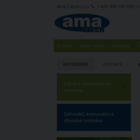
ama Czech s.r.o.
+420 498 100 050, +
O firmě
Naše výroby
Katalogy
A
KATEGORIE
VÝROBCE
Díly pro zemědělskou
techniku
Zahradní, komunální a
dílenská technika