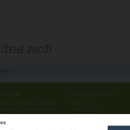
ÍŽENÉ ZBOŽÍ
dukty.
KATEGORIE
PROČ AMA ZAHRADA?
Díly pro zemědělskou techniku
Nízké ceny
Zahradní, komunální a dílenská
Výhody pro dealery
technika
Snadný nákup
OEM výroba
ies