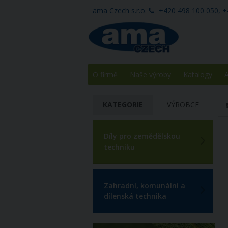
ama Czech s.r.o.
+420 498 100 050, +
O firmě
Naše výroby
Katalogy
A
KATEGORIE
VÝROBCE
Díly pro zemědělskou
techniku
Zahradní, komunální a
dílenská technika