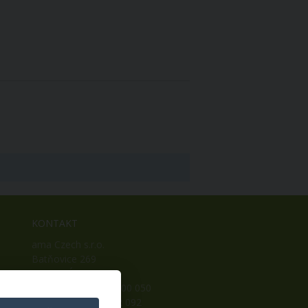
KONTAKT
ama Czech s.r.o.
Batňovice 269
542 32, Úpice
Telefon: +420 498 100 050
Mobil: +420 739 452 092