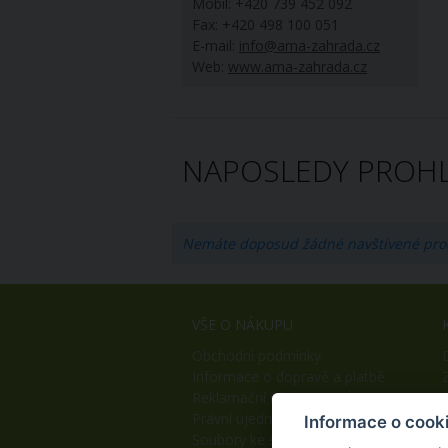
Mobil: +420 739 452 092
Fax: +420 498 100 051
E-mail:
info@ama-zahrada.cz
Web:
www.ama-zahrada.cz
NAPOSLEDY PROHL
Nemáte doposud žádné navštívené pro
VŠE O NÁKUPU
Obchodní podmínky
Informace o dopravě a platbě
Reklamační řád
Právní ujednání
Informace o cook
Soubory ke stažení