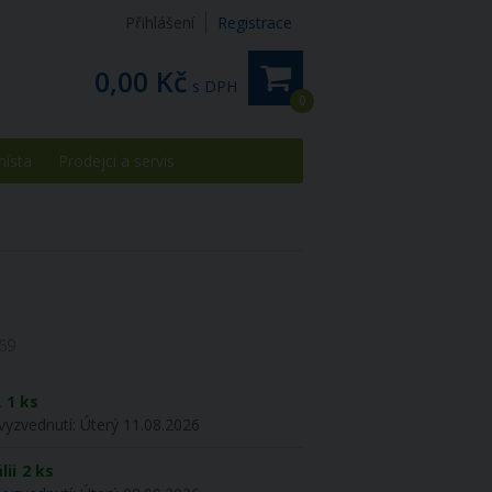
Přihlášení
Registrace
0,00 Kč
s DPH
0
místa
Prodejci a servis
69
R
1 ks
vyzvednutí:
Úterý 11.08.2026
lii
2 ks