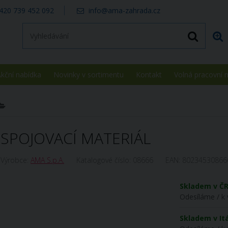
420 739 452 092
info@ama-zahrada.cz
kční nabídka
Novinky v sortimentu
Kontakt
Volná pracovní 
SPOJOVACÍ MATERIÁL
Výrobce:
AMA S.p.A.
Katalogové číslo:
08666
EAN:
80234530866
Skladem v Č
Odesíláme / k 
Skladem v Itá