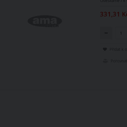
Odesíláme / k 
331,31 K
Přidat k 
Porovna