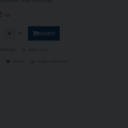
vyzvednutí:
Úterý 08.09.2026
č
/ ks
ks
KOUPIT
oblíbeným
Hlídat cenu
t
Dotaz
Přidat hodnocení