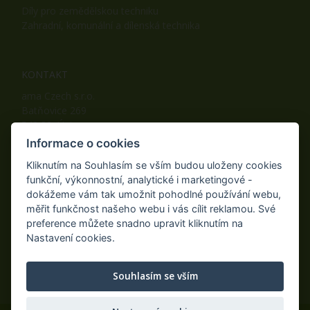
Díly pro zemědělskou techniku
Zahradní, komunální a dílenská technika
KONTAKT
ama Czech s.r.o.
Batňovice 269
542 32, Úpice
Telefon: +420 498 100 050
Informace o cookies
Mobil: +420 739 452 092
Kliknutím na Souhlasím se vším budou uloženy cookies
Fax: +420 498 100 051
funkční, výkonnostní, analytické i marketingové -
E-mail:
info@ama-zahrada.cz
dokážeme vám tak umožnit pohodlné používání webu,
Web:
www.ama-zahrada.cz
měřit funkčnost našeho webu i vás cílit reklamou. Své
preference můžete snadno upravit kliknutím na
Nastavení cookies.
NAJDETE NÁS TAKÉ NA:
Souhlasím se vším