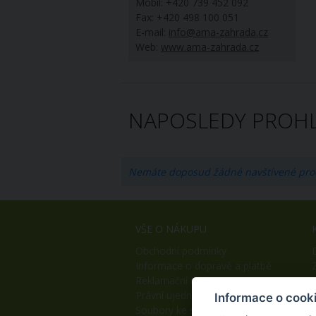
Mobil: +420 739 452 092
Fax: +420 498 100 051
E-mail:
info@ama-zahrada.cz
Web:
www.ama-zahrada.cz
NAPOSLEDY PROHL
Nemáte doposud žádné navštívené pro
VŠE O NÁKUPU
Obchodní podmínky
Informace o dopravě a platbě
Reklamační řád
Právní ujednání
Informace o cook
Soubory ke stažení