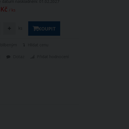
 datum naskladnění: 01.02.2027
 Kč
/ ks
ks
KOUPIT
oblíbeným
Hlídat cenu
t
Dotaz
Přidat hodnocení