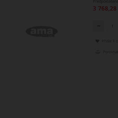
Předpokládané
3 768,28
Přidat k 
Porovna