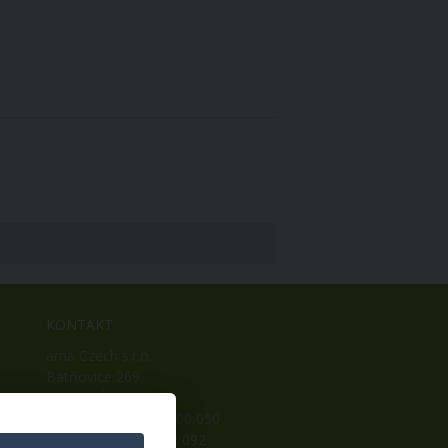
KONTAKT
ama Czech s.r.o.
Batňovice 269
542 32, Úpice
Telefon: +420 498 100 050
Mobil: +420 739 452 092