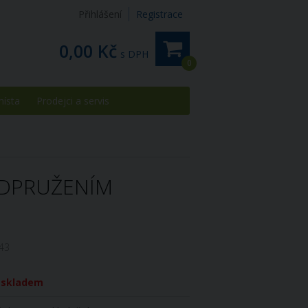
Přihlášení
Registrace
0,00 Kč
s DPH
0
místa
Prodejci a servis
ODPRUŽENÍM
43
í skladem