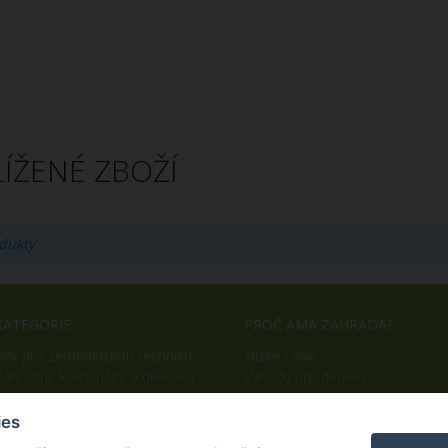
ÍŽENÉ ZBOŽÍ
dukty.
KATEGORIE
PROČ AMA ZAHRADA?
Díly pro zemědělskou techniku
Nízké ceny
Zahradní, komunální a dílenská
Výhody pro dealery
technika
Snadný nákup
OEM výroba
ies