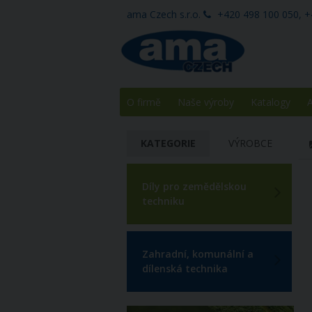
ama Czech s.r.o.
+420 498 100 050, +
O firmě
Naše výroby
Katalogy
A
KATEGORIE
VÝROBCE
Díly pro zemědělskou
techniku
Zahradní, komunální a
dílenská technika