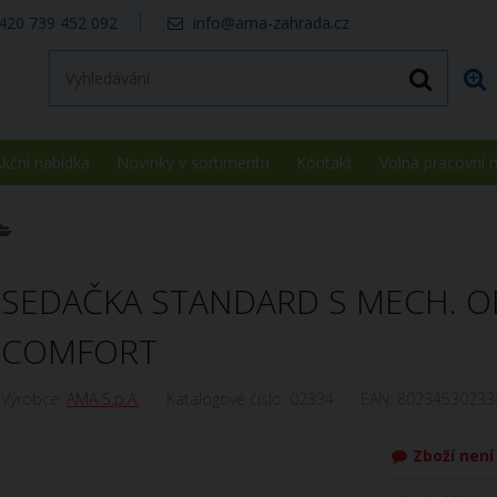
420 739 452 092
info@ama-zahrada.cz
kční nabídka
Novinky v sortimentu
Kontakt
Volná pracovní 
SEDAČKA STANDARD S MECH. 
COMFORT
Výrobce:
AMA S.p.A.
Katalogové číslo:
02334
EAN:
80234530233
Zboží nen