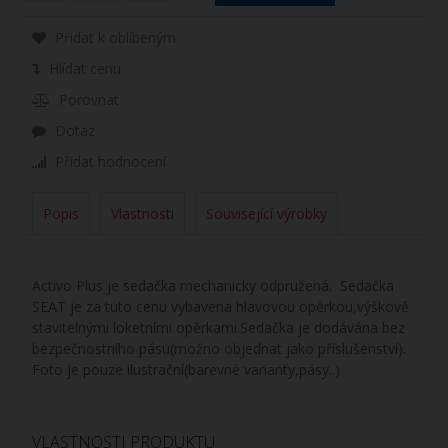
Přidat k oblíbeným
Hlídat cenu
Porovnat
Dotaz
Přidat hodnocení
Popis
Vlastnosti
Související výrobky
Activo Plus je sedačka mechanicky odpružená. Sedačka
SEAT je za tuto cenu vybavena hlavovou opěrkou,výškově
stavitelnými loketními opěrkami.Sedačka je dodávána bez
bezpečnostního pásu(možno objednat jako příslušenství).
Foto je pouze ilustrační(barevné varianty,pásy..)
VLASTNOSTI PRODUKTU