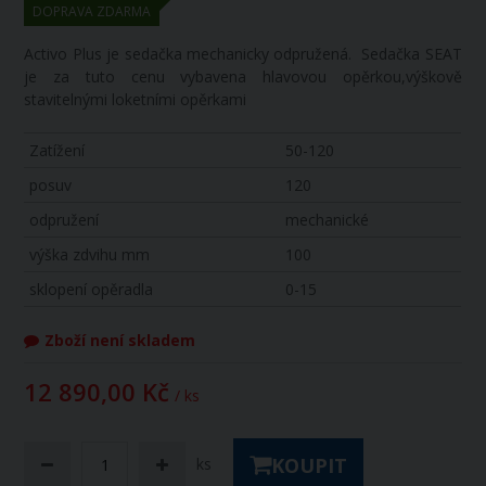
DOPRAVA ZDARMA
Activo Plus je sedačka mechanicky odpružená. Sedačka SEAT
je za tuto cenu vybavena hlavovou opěrkou,výškově
stavitelnými loketními opěrkami
Zatížení
50-120
posuv
120
odpružení
mechanické
výška zdvihu mm
100
sklopení opěradla
0-15
Zboží není skladem
12 890,00 Kč
/ ks
KOUPIT
ks