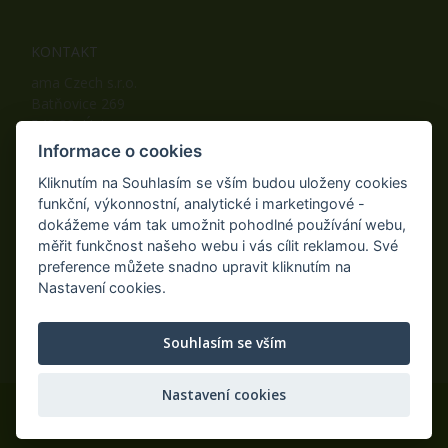
KONTAKT
ama Czech s.r.o.
Batňovice 269
542 32, Úpice
Telefon: +420 498 100 050
Informace o cookies
Mobil: +420 739 452 092
Kliknutím na Souhlasím se vším budou uloženy cookies
Fax: +420 498 100 051
funkční, výkonnostní, analytické i marketingové -
E-mail:
info@ama-zahrada.cz
dokážeme vám tak umožnit pohodlné používání webu,
Web:
www.ama-zahrada.cz
měřit funkčnost našeho webu i vás cílit reklamou. Své
preference můžete snadno upravit kliknutím na
Nastavení cookies.
NAJDETE NÁS TAKÉ NA:
Souhlasím se vším
Nastavení cookies
© 2020 ama Czech s.r.o., Všechna práva vyhrazena.
Eshop na míru
AiShop