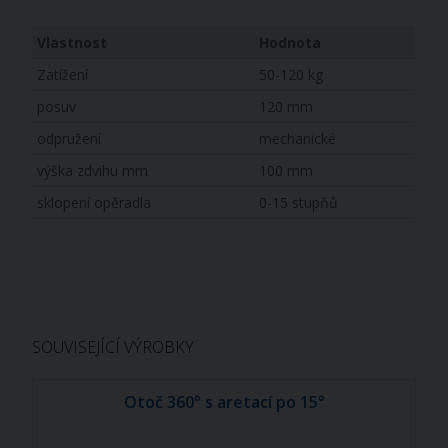
Vlastnost
Hodnota
Zatížení
50-120 kg
posuv
120 mm
odpružení
mechanické
výška zdvihu mm
100 mm
sklopení opěradla
0-15 stupňů
SOUVISEJÍCÍ VÝROBKY
Otoč 360° s aretací po 15°