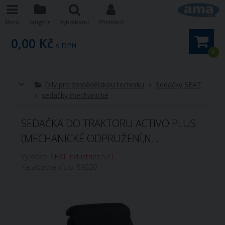
Menu
Kategorie
Vyhledávání
Přihlášení
0,00 Kč
s DPH
0
Díly pro zemědělskou techniku
Sedačky SEAT
sedačky mechanické
SEDAČKA DO TRAKTORU ACTIVO PLUS
(MECHANICKÉ ODPRUŽENÍ,N...
Výrobce:
SEAT Industries S.r.l.
Katalogové číslo:
59820