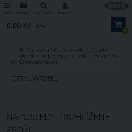
Menu
Kategorie
Vyhledávání
Přihlášení
0,00 Kč
s DPH
0
Díly pro zemědělskou techniku
Dílenské
vybavení
čerpací,mazací technika
maznice na
tuky ruční/elektro/vzduch
DETAIL VÝROBKU
NAPOSLEDY PROHLÍŽENÉ
ZBOŽÍ