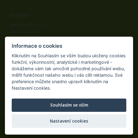
KONTAKT
ama Czech s.r.o.
Batňovice 269
542 32, Úpice
Telefon: +420 498 100 050
Informace o cookies
Mobil: +420 739 452 092
Kliknutím na Souhlasím se vším budou uloženy cookies
Fax: +420 498 100 051
funkční, výkonnostní, analytické i marketingové -
E-mail:
info@ama-zahrada.cz
dokážeme vám tak umožnit pohodlné používání webu,
Web:
www.ama-zahrada.cz
měřit funkčnost našeho webu i vás cílit reklamou. Své
preference můžete snadno upravit kliknutím na
Nastavení cookies.
NAJDETE NÁS TAKÉ NA:
Souhlasím se vším
Nastavení cookies
© 2020 ama Czech s.r.o., Všechna práva vyhrazena.
Eshop na míru
AiShop