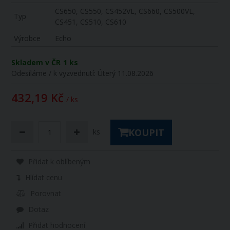
CS650, CS550, CS452VL, CS660, CS500VL,
Typ
CS451, CS510, CS610
Výrobce
Echo
Skladem v ČR
1 ks
Odesíláme / k vyzvednutí:
Úterý 11.08.2026
432,19 Kč
/ ks
KOUPIT
ks
Přidat k oblíbeným
Hlídat cenu
Porovnat
Dotaz
Přidat hodnocení