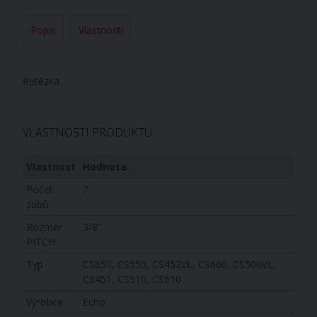
Popis
Vlastnosti
Řetězka
VLASTNOSTI PRODUKTU
Vlastnost
Hodnota
Počet
7
zubů
Rozměr
3/8"
PITCH
Typ
CS650, CS550, CS452VL, CS660, CS500VL,
CS451, CS510, CS610
Výrobce
Echo