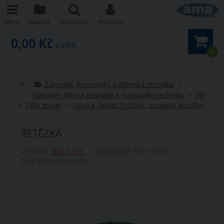
Menu
Kategorie
Vyhledávání
Přihlášení
0,00 Kč
s DPH
0
Zahradní, komunální a dílenská technika
Náhradní díly na zahradní a komunální techniku
Pily
Tělo stroje
Spojka, čelisti, řetězky, ozubené kroužky
ŘETĚZKA
Výrobce:
AMA S.p.A.
Katalogové číslo:
01347
EAN:
8023453013474