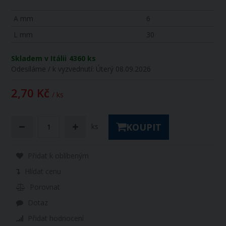
A mm
6
L mm
30
Skladem v Itálii
4360 ks
Odesíláme / k vyzvednutí:
Úterý 08.09.2026
2,70 Kč
/ ks
KOUPIT
ks
Přidat k oblíbeným
Hlídat cenu
Porovnat
Dotaz
Přidat hodnocení