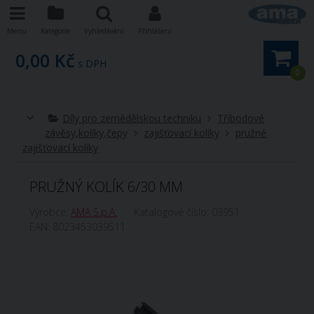
Menu
Kategorie
Vyhledávání
Přihlášení
0,00 Kč
s DPH
0
Díly pro zemědělskou techniku
Tříbodové
závěsy,kolíky,čepy
zajišťovací kolíky
pružné
zajišťovací kolíky
PRUŽNÝ KOLÍK 6/30 MM
Výrobce:
AMA S.p.A.
Katalogové číslo:
03951
EAN:
8023453039511