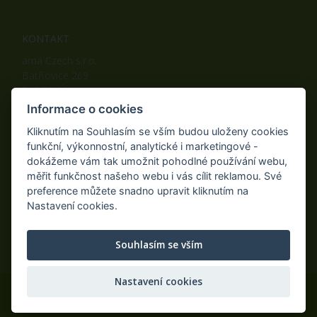
KONTAKT
ama Czech s.r.o.
Batňovice 269
542 32, Úpice
Telefon: +420 498 100 050
Informace o cookies
Mobil: +420 739 452 092
Kliknutím na Souhlasím se vším budou uloženy cookies
Fax: +420 498 100 051
funkční, výkonnostní, analytické i marketingové -
E-mail:
info@ama-zahrada.cz
dokážeme vám tak umožnit pohodlné používání webu,
Web:
www.ama-zahrada.cz
měřit funkčnost našeho webu i vás cílit reklamou. Své
preference můžete snadno upravit kliknutím na
Nastavení cookies.
NAJDETE NÁS TAKÉ NA:
Souhlasím se vším
Nastavení cookies
© 2020 ama Czech s.r.o., Všechna práva vyhrazena.
Eshop na míru
AiShop