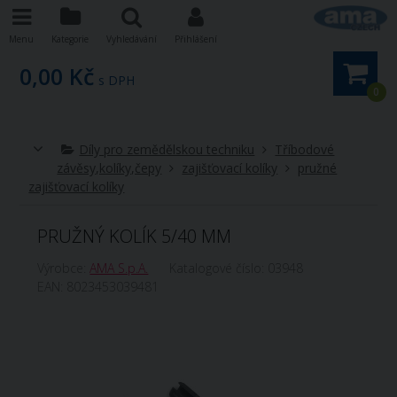
Menu
Kategorie
Vyhledávání
Přihlášení
0,00 Kč
s DPH
0
Díly pro zemědělskou techniku
Tříbodové
závěsy,kolíky,čepy
zajišťovací kolíky
pružné
zajišťovací kolíky
PRUŽNÝ KOLÍK 5/40 MM
Výrobce:
AMA S.p.A.
Katalogové číslo:
03948
EAN:
8023453039481