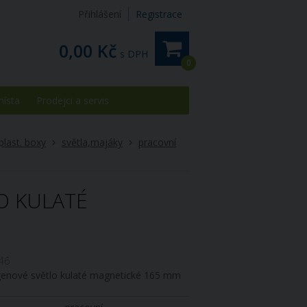
Přihlášení
Registrace
0,00 Kč
s DPH
0
místa
Prodejci a servis
 plast. boxy
světla,majáky
pracovní
O KULATÉ
46
genové světlo kulaté magnetické 165 mm