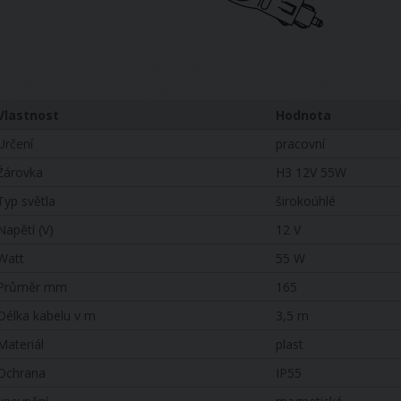
Vlastnost
Hodnota
Určení
pracovní
Žárovka
H3 12V 55W
Typ světla
širokoúhlé
Napětí (V)
12 V
Watt
55 W
Průměr mm
165
Délka kabelu v m
3,5 m
Materiál
plast
Ochrana
IP55