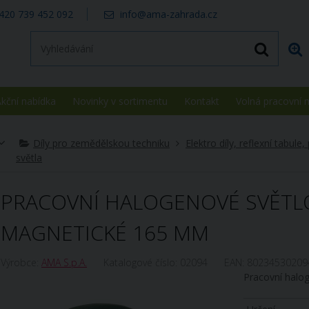
420 739 452 092
info@ama-zahrada.cz
kční nabídka
Novinky v sortimentu
Kontakt
Volná pracovní 
Díly pro zemědělskou techniku
Elektro díly, reflexní tabule,
světla
PRACOVNÍ HALOGENOVÉ SVĚTL
MAGNETICKÉ 165 MM
Výrobce:
AMA S.p.A.
Katalogové číslo:
02094
EAN:
80234530209
Pracovní halo