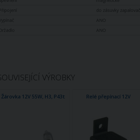
upevnění
magnetické
Připojení
do zásuvky zapalova
Vypínač
ANO
Držadlo
ANO
SOUVISEJÍCÍ VÝROBKY
Žárovka 12V 55W, H3, P43t
Relé přepínací 12V