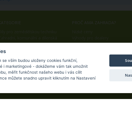
KATEGORIE
PROČ AMA ZAHRADA?
Díly pro zemědělskou techniku
Nízké ceny
Zahradní, komunální a dílenská
Výhody pro dealery
technika
Snadný nákup
OEM výroba
ies
Sou
m se vším budou uloženy cookies funkční,
ké i marketingové - dokážeme vám tak umožnit
bu, měřit funkčnost našeho webu i vás cílit
Nas
nce můžete snadno upravit kliknutím na Nastavení
yhrazena.