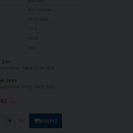
pracovní
H3 12V 55W
širokoúhlé
12 V
55 W
165
R
2 ks
vyzvednutí:
Pátek 07.08.2026
lii
20 ks
vyzvednutí:
Úterý 18.08.2026
 Kč
/ ks
ks
KOUPIT