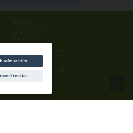
KONTAKT
ama Czech s.r.o.
Batňovice 269
542 32, Úpice
Telefon: +420 498 100 050
Mobil: +420 739 452 092
hlasím se vším
Fax: +420 498 100 051
E-mail:
info@ama-zahrada.cz
Web:
www.ama-zahrada.cz
tavení cookies
Eshop na míru
AiShop