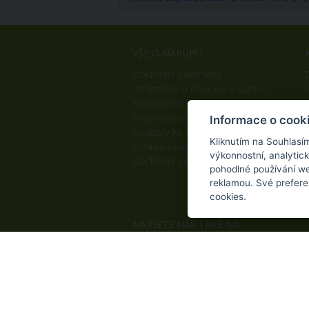
VŠE O NÁKUPU
Obchodní podmínky
Informace o dopravě a platbě
Reklamační řád
Právní ujednání
Informace o cook
Soubory ke stažení
Kliknutím na Souhlasí
Ochrana osobních údajů
výkonnostní, analytic
Obchodní podmínky B2B
pohodlné používání we
reklamou. Své prefere
cookies.
NAJDETE NÁS TAKÉ NA:
© 2020 ama Czech s.r.o., Všechna práva v