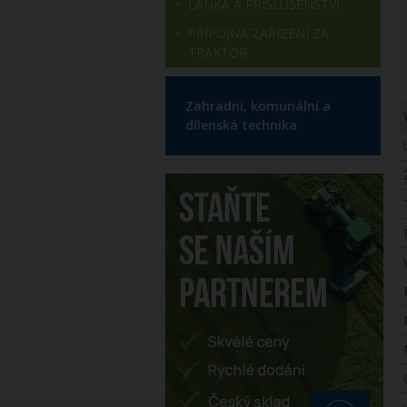
LANKA A PŘÍSLUŠENSTVÍ
PŘÍPOJNÁ ZAŘÍZENÍ ZA
TRAKTOR
Zahradní, komunální a
dílenská technika