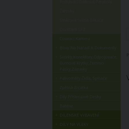
Potkávací/dálková,paraboly
Žárovky
Směrová Světla-Blikače
Osvětlení SPZ
Couvací Kamera
Boxy Na Nářadí A Dokumenty
P
Svorky,konektory,odpojovače,
Gumové Krytky,zemnící
Pásky,zásuvky
Palivoměry,čidla, Spínače
Zpětná Zrcátka
Díly Přístrojové Desky
Baterie
DÍLENSKÉ VYBAVENÍ
DÍLY NA VLEKY