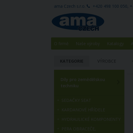
ama Czech s.r.o.
+420 498 100 050, +
O firmě
Naše výroby
Katalogy
A
KATEGORIE
VÝROBCE
Díly pro zemědělskou
techniku
SEDAČKY SEAT
KARDANOVÉ HŘÍDELE
HYDRAULICKÉ KOMPONENTY
PERA OBRACEČE,