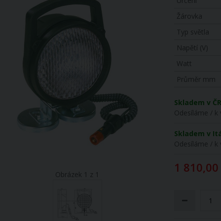
Určení
Žárovka
Typ světla
Napětí (V)
Watt
Průměr mm
Skladem v Č
Odesíláme / k 
Skladem v Itá
Odesíláme / k 
1 810,00
Obrázek 1 z 1