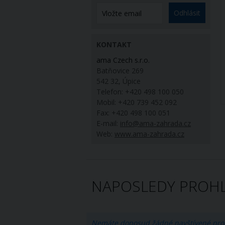
Odhlásit
KONTAKT
ama Czech s.r.o.
Batňovice 269
542 32, Úpice
Telefon: +420 498 100 050
Mobil: +420 739 452 092
Fax: +420 498 100 051
E-mail:
info@ama-zahrada.cz
Web:
www.ama-zahrada.cz
NAPOSLEDY PROHL
Nemáte doposud žádné navštívené pro