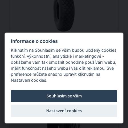
Informace o cookies
Kliknutím na Souhlasím se vším budou uloženy cookies
275,00 Kč
/ ks
funkční, výkonnostní, analytické i marketingové -
dokážeme vám tak umožnit pohodlné používání webu,
měřit funkčnost našeho webu i vás cílit reklamou. Své
pneu 4.00-6"
preference můžete snadno upravit kliknutím na
Nastavení cookies.
Souhlasím se vším
Nastavení cookies