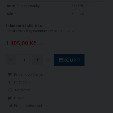
Rozměr pneumatiky
16x6.50-8"
Rám
5.00 x 8
Skladem v Itálii
6 ks
Odesíláme / k vyzvednutí:
Úterý 18.08.2026
1 405,00 Kč
/ ks
KOUPIT
ks
Přidat k oblíbeným
Hlídat cenu
Porovnat
Dotaz
Přidat hodnocení