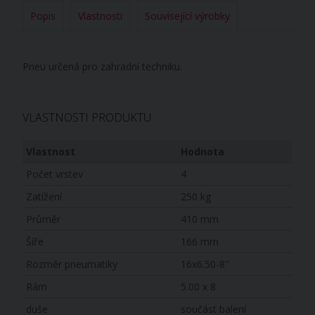
Popis
Vlastnosti
Související výrobky
Pneu určená pro zahradní techniku.
VLASTNOSTI PRODUKTU
Vlastnost
Hodnota
Počet vrstev
4
Zatížení
250 kg
Průměr
410 mm
Šíře
166 mm
Rozměr pneumatiky
16x6.50-8"
Rám
5.00 x 8
duše
součást balení