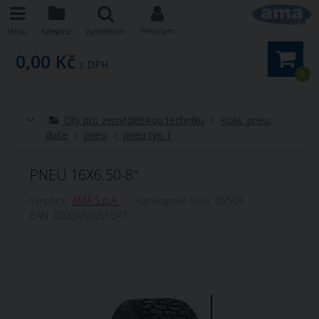
Menu
Kategorie
Vyhledávání
Přihlášení
0,00 Kč
s DPH
0
Díly pro zemědělskou techniku
Kola, pneu,
duše
pneu
pneu typ 1
PNEU 16X6.50-8"
Výrobce:
AMA S.p.A.
Katalogové číslo:
05504
EAN:
8023453055047