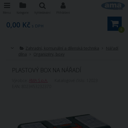
Menu
Kategorie
Vyhledávání
Přihlášení
0,00 Kč
s DPH
0
Zahradní, komunální a dílenská technika
Nářadí
dílna
Organizéry, boxy
PLASTOVÝ BOX NA NÁŘADÍ
Výrobce:
AMA S.p.A.
Katalogové číslo:
12023
EAN:
8023453232370