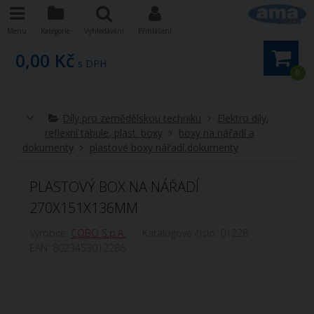
Menu
Kategorie
Vyhledávání
Přihlášení
0,00 Kč
s DPH
0
Díly pro zemědělskou techniku
Elektro díly,
reflexní tabule, plast. boxy
boxy na nářadí a
dokumenty
plastové boxy nářadí,dokumenty
PLASTOVÝ BOX NA NÁŘADÍ
270X151X136MM
Výrobce:
COBO S.p.A.
Katalogové číslo:
01228
EAN:
8023453012286