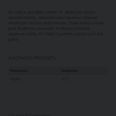
XP-LINE je speciálním olejem 2T. Ideální pro vysoce
výkonné motory, vzduchem nebo kapalinou chlazené.
Vhodné pro všechny druhy benzínu. Chrání motor a tlumič
proti škodlivému usazování. Prodlužuje životnost
zapalovací svíčky. Při 2%(50:1) poměru vystačí na 50 litrů
paliva.
VLASTNOSTI PRODUKTU
Vlastnost
Hodnota
Objem
0,1 l