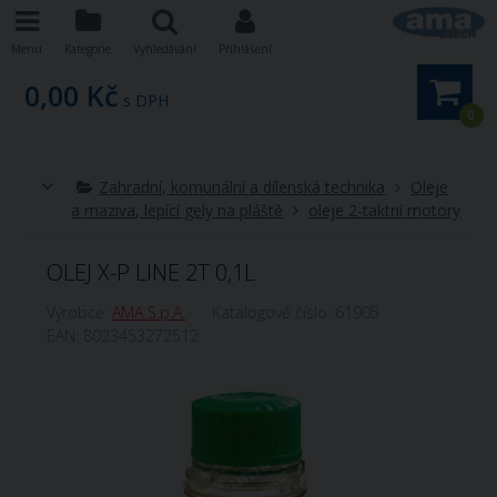
Menu
Kategorie
Vyhledávání
Přihlášení
0,00 Kč
s DPH
0
Zahradní, komunální a dílenská technika
Oleje
a maziva, lepící gely na pláště
oleje 2-taktní motory
OLEJ X-P LINE 2T 0,1L
Výrobce:
AMA S.p.A.
Katalogové číslo:
61905
EAN:
8023453272512